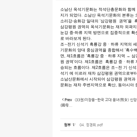
소남산 옥석기문화는 적석단총문화와 함께 
지가 되었다. 소남산 옥석기문화의 본류는
소리강⋅송화강 일대의 ‘삼강평원 권역’을
삼강평원 권역의 옥석기문화는 재차 외곽지
눈강 중⋅하류 지역 방면으로 집중적으로 확
로 바라보게 된다.
조∼전기 신석기 흑룡강 중ㆍ하류 지역의 세
기문화의 양대 중심권역을 종합해서 ‘흑수백
면, 제1흐름은 ‘흑룡강 중ㆍ하류 지역 → 삼
원 권역’이다. 제1흐름은 흑룡강 중ㆍ하류
승되는 흐름이다. 제2흐름은 조∼전 기 신
석기 에 이르러 재차 삼강평원 권역으로부
소남산문화에서 시작되어 삼강평원 권역과 
문화는 재차 주변지역으로 확산, 동아시아
Prev
(33권)이장웅--한국 고대 웅녀(熊女) 신
(國母...
첨부
'
1
'
04. 정경희.pdf