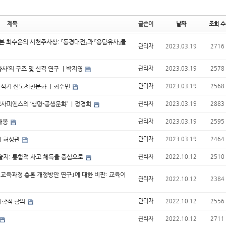
제목
글쓴이
날짜
조회 수
본 최수운의 시천주사상: 『동경대전』과 『용담유사』를
관리자
2023.03.19
2716
황사’의 구조 및 신격 연구 ｜박지영
관리자
2023.03.19
2578
 신석기 선도제천문화 ｜최수민
관리자
2023.03.19
2568
모사피엔스의 ‘생명-공생문화’ ｜정경희
관리자
2023.03.19
2883
소대봉
관리자
2023.03.19
2595
 ｜허성관
관리자
2023.03.19
2464
기술지: 통합적 사고 체득을 중심으로
관리자
2022.10.12
2510
 교육과정 총론 개정방안 연구｣에 대한 비판: 교육이
관리자
2022.10.12
2384
태학적 함의
관리자
2022.10.12
2556
관리자
2022.10.12
2711