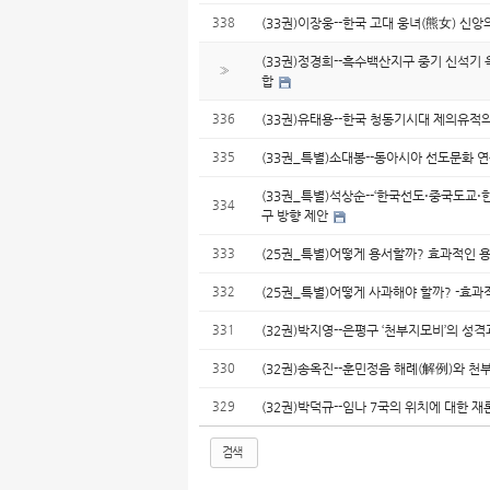
338
(33권)이장웅--한국 고대 웅녀(熊女) 신
(33권)정경희--흑수백산지구 중기 신석기
»
합
336
(33권)유태용--한국 청동기시대 제의유적
335
(33권_특별)소대봉--동아시아 선도문화 연
(33권_특별)석상순--‘한국선도⋅중국도교
334
구 방향 제안
333
(25권_특별)어떻게 용서할까? 효과적인 용
332
(25권_특별)어떻게 사과해야 할까? -효
331
(32권)박지영--은평구 ‘천부지모비’의 성
330
(32권)송옥진--훈민정음 해례(解例)와 
329
(32권)박덕규--임나 7국의 위치에 대한 재
검색