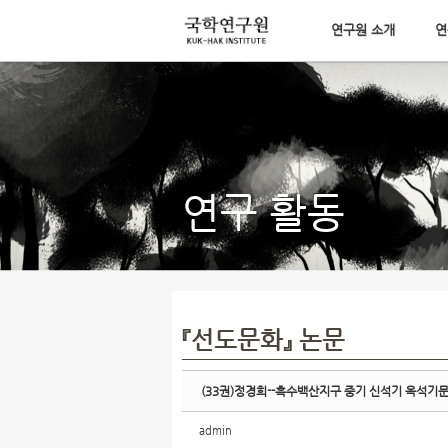
연구원 소개
연
Sketchbook5, 스케치북5
메뉴 건너뛰기
Sketchbook5, 스케치북5
연구 활동
『선도문화』 논문
(33권)정경희--흑수백산지구 중기 신석기 옥석기
admin