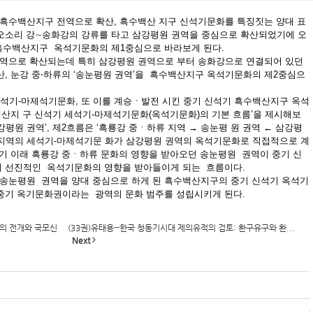
흑수백산지구 전역으로 확산, 흑수백산 지구 신석기문화를 특징짓는 양대 표
 오소리 강∼송화강의 강류를 타고 삼강평원 권역을 중심으로 확산되었기에 오
 흑수백산지구 옥석기문화의 제1중심으로 바라보게 된다.
역으로 확산되는데 특히 삼강평원 권역으로 부터 송화강으로 연결되어 있던
산, 눈강 중⋅하류의 ‘송눈평원 권역’을 흑수백산지구 옥석기문화의 제2중심으
석기-마제석기문화, 또 이를 계승ㆍ발전 시킨 중기 신석기 흑수백산지구 옥석
산지 구 신석기 세석기-마제석기문화(옥석기문화)의 기본 흐름’을 제시해보
강평원 권역’, 제2흐름은 ‘흑룡강 중ㆍ하류 지역 → 송눈평 원 권역 ← 삼강평
 지역의 세석기-마제석기문 화가 삼강평원 권역의 옥석기문화로 직접적으로 계
석기 이래 흑룡강 중ㆍ하류 문화의 영향을 받아오던 송눈평원 권역이 중기 신
터 선진적인 옥석기문화의 영향을 받아들이게 되는 흐름이다.
송눈평원 권역을 양대 중심으로 하게 된 흑수백산지구의 중기 신석기 옥석기
 중기 옥기문화권이라는 광역의 문화 범주를 성립시키게 된다.
앙의 전개와 국모신
(33권)유태용--한국 청동기시대 제의유적의 검토: 환구유구와 환...
Next