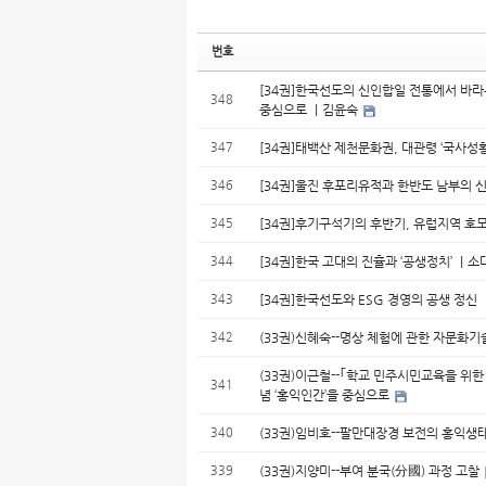
번호
[34권]한국선도의 신인합일 전통에서 바라
348
중심으로 ｜김윤숙
347
[34권]태백산 제천문화권, 대관령 ‘국사성
346
[34권]울진 후포리유적과 한반도 남부의
345
[34권]후기구석기의 후반기, 유럽지역 호
344
[34권]한국 고대의 진휼과 ‘공생정치’ ｜
343
[34권]한국선도와 ESG 경영의 공생 정신
342
(33권)신혜숙--명상 체험에 관한 자문화
(33권)이근철--｢학교 민주시민교육을 위한
341
념 ‘홍익인간’을 중심으로
340
(33권)임비호--팔만대장경 보전의 홍익생
339
(33권)지양미--부여 분국(分國) 과정 고찰