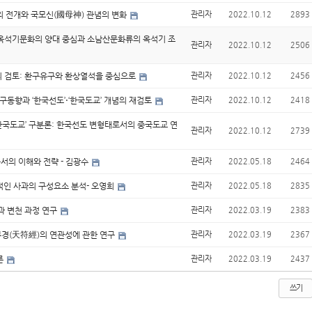
앙의 전개와 국모신(國母神) 관념의 변화
관리자
2022.10.12
2893
 옥석기문화의 양대 중심과 소남산문화류의 옥석기 조
관리자
2022.10.12
2506
의 검토: 환구유구와 환상열석을 중심으로
관리자
2022.10.12
2456
구동향과 ‘한국선도’⋅‘한국도교’ 개념의 재검토
관리자
2022.10.12
2418
⋅한국도교’ 구분론: 한국선도 변형태로서의 중국도교 연
관리자
2022.10.12
2739
서의 이해와 전략 - 김광수
관리자
2022.05.18
2464
과적인 사과의 구성요소 분석- 오영희
관리자
2022.05.18
2835
격과 변천 과정 연구
관리자
2022.03.19
2383
천부경(天符經)의 연관성에 관한 연구
관리자
2022.03.19
2367
론
관리자
2022.03.19
2437
쓰기