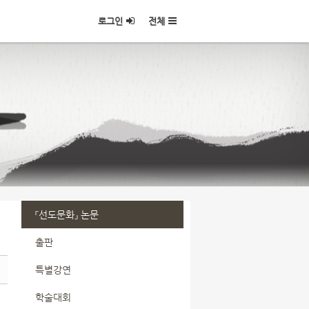
로그인
전체
『선도문화』 논문
출판
특별강연
학술대회