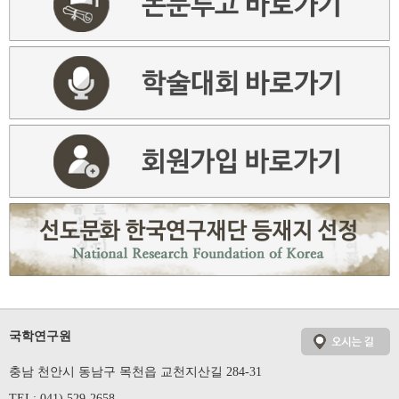
국학연구원
충남 천안시 동남구 목천읍 교천지산길 284-31
TEL: 041) 529-2658