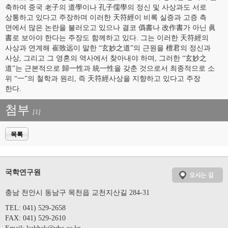
축하여 중국 老子의 道學이나 孔子儒學의 정신 및 사상과도 서로
상통하고 있다고 주장하며 이러한 天符經이 비록 실증과 고증 측
면에서 많은 논란을 불러오고 있으나 결코 僞書나 改作書가 아닌 眞
書로 보아야 한다는 주장도 함께하고 있다. 그는 이러한 天符經의
사상과 연계해 崔致远이 말한 “玄妙之道”의 근원을 檀君의 정신과
사상, 그리고 그 영혼의 역사에서 찾아내야 하며, 그러한 “玄妙之
道”는 근본적으로 歸一性과 統一性을 갖춘 것으로서 최종적으로 소
위 “一”의 철학과 원리, 즉 天符經사상을 지향하고 있다고 주장
한다.
첨부
[1]
목록
국학연구원
충남 천안시 동남구 목천읍 교천지산길 284-31
TEL: 041) 529-2658
FAX: 041) 529-2610