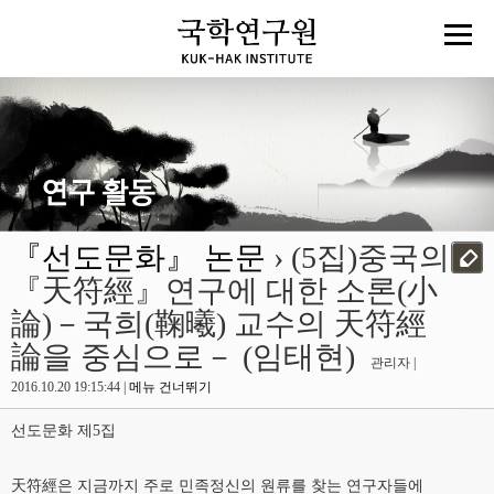
『선도문화』 논문
› (5집)중국의
『天符經』연구에 대한 소론(小
論)－국희(鞠曦) 교수의 天符經
論을 중심으로－ (임태현)
관리자 |
2016.10.20 19:15:44 |
메뉴 건너뛰기
선도문화 제5집
天符經은 지금까지 주로 민족정신의 원류를 찾는 연구자들에