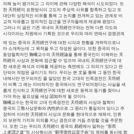
의해 높이 평가되고 그 의미에 관해 다양한 해석이 시도되었다. 또
한 天符經의 표현방식이 고도의 추상적 사유를 함축하고 있고 또
대단히 상징적인 비유를 통해 그 논지를 전개하고 있는 관계로 비
교적 자유롭고 창의적인 접근을 연구자들에게 제공해 왔었다.
그러나 이 글은 기존 국내의 天符經연구와는 전혀 다른 각도와
시각이라는 차원에서 기획된 것으로 우리와 여러 면에서 경쟁관계
에 있는 중국의 天符經연구에 대한 시각과 현황을 개략적으로나
마 소개하는데 그 목적을 두고 작성된 글이다. 또한 중국의 어느
동양철학자인 鞠曦교수의 天符經論을 통해 중국인이 이해하는 天
符經의 사상과 문화에 접근할 수 있으며 국내의 天符經연구에 대
한 새로운 해석과 이해를 제공하는 측면에도 그 의의가 있다고 판
단되어 작업된 글이기도 하다. 우리는 본 文을 통해 그 동안 한국
내에서만 연구되어진 줄 알았던 한국 고대의 민족경전인 天符經
이 비록 그 예는 미비하지만 중국에서도 연구되어졌다는 사실을 새
롭게 인식하고 天符經연구에 대한 새로운 동력과 동기를 찾아나
가야 하는 필요성을 새삼 認知하게 될 것이다.
鞠曦교수는 한국의 고대 민족경전인 天符經의 사상과 철학이
중국의 三敎사상문화와 內性的으로 그 원리가 통일되어 있다고 주
장하며 이러한 天符經의 사상과 문화를 현대적으로 재해석, 인류
의 보편적 가치와 의의를 지닌 경전으로 거듭 조명할 것을 주문한
다. 또한 그는 우리의 天符經이 중국의 易經에서 말하는 “形而
上者謂之道”적 사상형식과 “窮理盡性以至于命”의 명제를 동시에 함