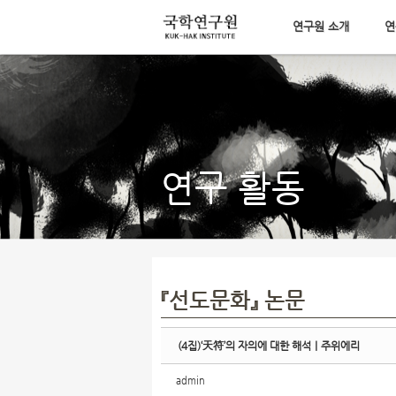
연구원 소개
연
Sketchbook5, 스케치북5
메뉴 건너뛰기
Sketchbook5, 스케치북5
연구 활동
『선도문화』 논문
(4집)‘天符’의 자의에 대한 해석｜주위에리
admin