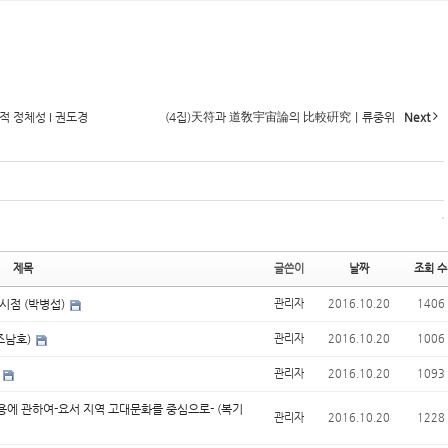
적 정체성 I 권도경
(4집)天符과 道敎宇宙論의 比較硏究｜류중위
Next
제목
글쓴이
날짜
조회 수
 시점 (박병섭)
관리자
2016.10.20
1406
조남호)
관리자
2016.10.20
1006
)
관리자
2016.10.20
1093
용에 관하여-요서 지역 고대문화를 중심으로- (복기
관리자
2016.10.20
1228