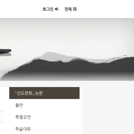
로그인
전체
『선도문화』 논문
출판
특별강연
학술대회