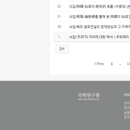
32
(5집)韓國 仙道의 歷史的 흐름 (서영대)
31
(4집)密陽 嶺南樓를 통해 본 韓國의 仙道
30
(4집)독도 광포전설의 존재양상과 그 지역적
»
(4집)‘天符’의 자의에 대한 해석｜주위에리
검색
Prev
1
...
1
Ho
연구
연구
논문
연구