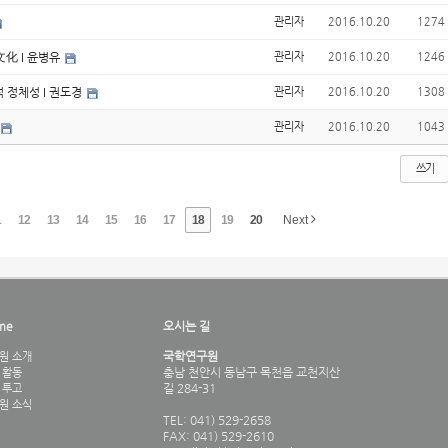
관리자
2016.10.20
1274
文化 I 윤병유
관리자
2016.10.20
1246
 정체성 I 권도경
관리자
2016.10.20
1308
관리자
2016.10.20
1043
쓰기
1
12
13
14
15
16
17
18
19
20
Next
me
오시는 길
국학연구원
원 소개
충남 천안시 동남구 목천읍 교천지산
 활동
길 284-31
 투고
원 소식
TEL: 041) 529-2658
FAX: 041) 529-2610