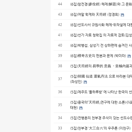
44
(6집)참전경(參佺經) 해제(解題)와 그 문
43
(6집)여말 학계와 天符經 (정경희)
42
(6집)선도사서 규원사화 해제-위작설에 대한
41
(6집)선가 자료 청학집 의 자료적 검토(김
40
(6집)박병섭, 삼성기 전 상하편에 숨겨진 
39
(6집)檀奇古史의 판본과 문제 (박미라)
38
(5집)天符經의 易學的 意義 －皇極內篇과
(5집)韓國 仙道 運氣丹法 으로 바라본 
37
(좌성민)
36
(5집)제주도 ‘돌하루방’ 에 나타난 한국의 
(5집)중국의『天符經』연구에 대한 소론(小
35
태현)
34
(5집)전병훈의 천부경 주석이 갖는 선도수련
33
(5집)천부경 ‘大三合六’의 우주론 (이찬구)