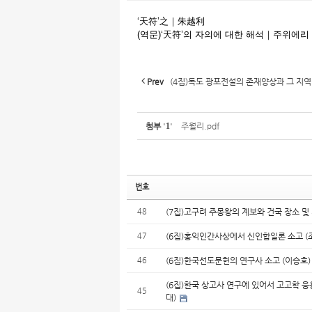
‘天符’之｜朱越利
(역문)‘天符’의 자의에 대한 해석｜주위에리
Prev
(4집)독도 광포전설의 존재양상과 그 지역
첨부
'
1
'
주월리.pdf
번호
48
(7집)고구려 주몽왕의 계보와 건국 장소 및
47
(6집)홍익인간사상에서 신인합일론 소고 (
46
(6집)한국선도문헌의 연구사 소고 (이승호
(6집)한국 상고사 연구에 있어서 고고학 응
45
대)