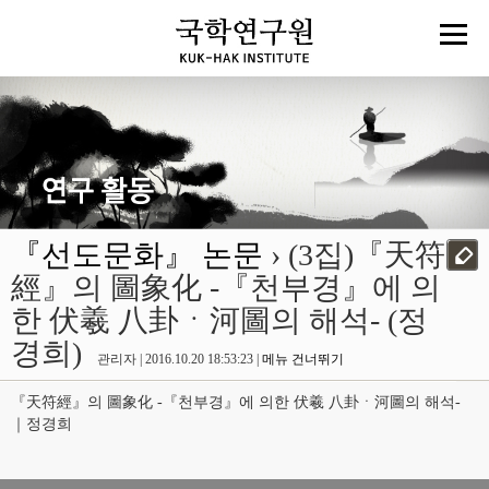
『선도문화』 논문
› (3집)『天符
經』의 圖象化 -『천부경』에 의
한 伏羲 八卦ㆍ河圖의 해석- (정
경희)
관리자 | 2016.10.20 18:53:23 |
메뉴 건너뛰기
『天符經』의 圖象化 -『천부경』에 의한 伏羲 八卦ㆍ河圖의 해석-
｜정경희