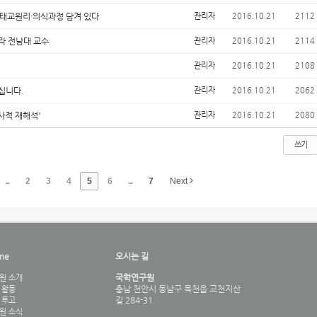
 태교원리·의식과정 담겨 있다
관리자
2016.10.21
2112
라 전남대 교수
관리자
2016.10.21
2114
관리자
2016.10.21
2108
십니다.
관리자
2016.10.21
2062
역사적 재해석'
관리자
2016.10.21
2080
쓰기
...
2
3
4
5
6
...
7
Next
me
오시는 길
국학연구원
원 소개
충남 천안시 동남구 목천읍 교천지산
 활동
길 284-31
 투고
원 소식