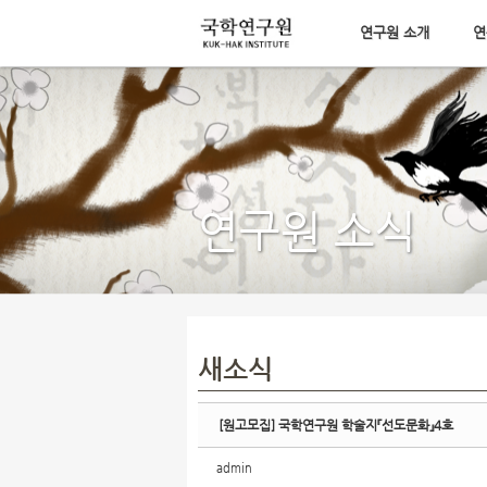
연구원 소개
연
Sketchbook5, 스케치북5
메뉴 건너뛰기
Sketchbook5, 스케치북5
연구원 소식
새소식
[원고모집] 국학연구원 학술지『선도문화』4호
admin