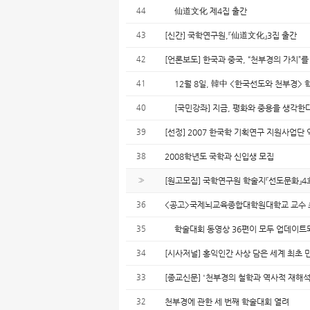
44
仙道文化 제4집 출간
43
[신간] 국학연구원,『仙道文化』3집 출간
42
[언론보도] 한국과 중국, “천부경의 가치”를
41
12월 8일, 韓中 <한국선도와 천부경> 
40
[국민강좌] 지금, 평화와 중용을 생각한다
39
[선정] 2007 한국학 기획연구 지원사업
38
2008학년도 국학과 신입생 모집
»
[원고모집] 국학연구원 학술지『선도문화』4
36
<공고>국제뇌교육종합대학원대학교 교수 
35
학술대회 동영상 36편이 모두 업데이트
34
[시사저널] 홍익인간 사상 담은 세계 최초 
33
[종교신문] '천부경의 철학과 역사적 재해석
32
천부경에 관한 세 번째 학술대회 열려