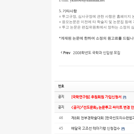
E-mail:
ykd0909@hanmail.net
5. 기타사항
○ 투고규정, 심사규정에 관한 사항은 홈페이지
○ 응모논문은 이전에 타 학술지 및 논문집 등
○ 투고 논문은 편집위원회에서 정하는 소정의 
*게재된 논문에 한하여 소정의 원고료를 드립니
Prev
2008학년도 국학과 신입생 모집
번호
공지
[국학연구원] 후원회원 가입신청서
공지
<공지>『선도문화』 논문투고 싸이트 변경 
46
제8회 천부경학술대회 [한국선도의수련법과
45
배달국 고조선 테마기행 신청접수