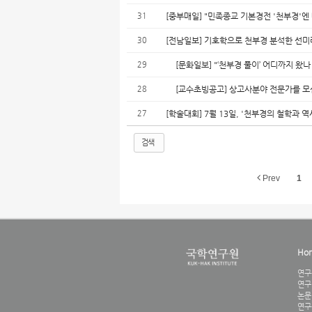
31
[중부매일] "민족종교 기본경전 '천부경'엔
30
[전남일보] 기호학으로 천부경 분석한 선미
29
[문화일보] "‘천부경 풀이’ 어디까지 왔나
28
[교수초빙공고] 상고사분야 전문가를 모
27
[학술대회] 7월 13일, '천부경의 철학과 
검색
Prev
1
Ho
연구
연구
논문
연구