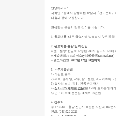
안녕하세요?
국학연구원에서 발행하는 학술지『선도문화』4
다음과 같이 모집합니다.
관심있는 분들의 많은 참여를 바랍니다.
1. 원고내용
: 다른 학술지에 발표되지 않은 國學
2. 원고제출 분량 및 마감일
○ 원고분량: 한글로 작성된 200자 원고지 120매
○ 제출방법: e-mail 제출(
ykd0909@hanmail.net
)
○ 원고마감일:
2007년 12월 30일까지
3. 논문제출방법
1) 파일로 송부
2) 제목, 필자 명, 각주, 참고문헌, 외국어초록
3) 필자의 소속, 직위, 전공분야 명기
4)
심사비와 게재료 없음
(단 150매 초과분에 대
5) 연구비 수혜 논문은 게재료 25만원
4. 접수처
주소:30-841, 충남 천안시 목천읍 지산리 
전화: (041)529-2621