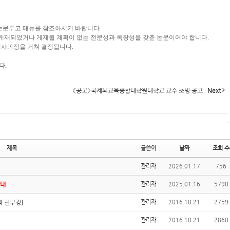
 논문투고 매뉴를 참조하시기 바랍니다.
에 게재되었거나 게재될 계획이 없는 전문성과 독창성을 갖춘 논문이어야 합니다.
심사과정을 거쳐 결정됩니다.
다.
<공고>국제뇌교육종합대학원대학교 교수 초빙 공고
Next
제목
글쓴이
날짜
조회 수
관리자
2026.01.17
756
안내
관리자
2025.01.16
5790
 천부경]
관리자
2016.10.21
2759
관리자
2016.10.21
2860