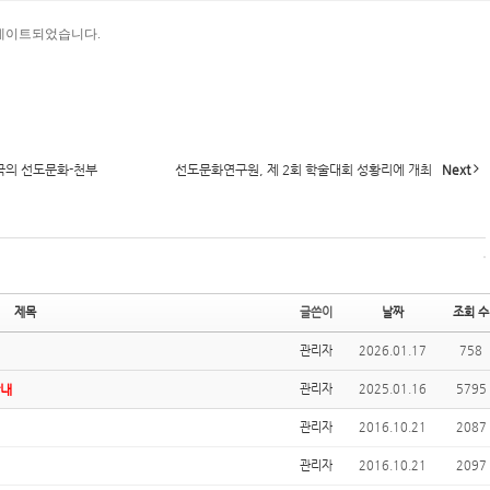
업데이트되었습니다.
국의 선도문화-천부
선도문화연구원, 제 2회 학술대회 성황리에 개최
Next
제목
글쓴이
날짜
조회 수
관리자
2026.01.17
758
안내
관리자
2025.01.16
5795
관리자
2016.10.21
2087
관리자
2016.10.21
2097