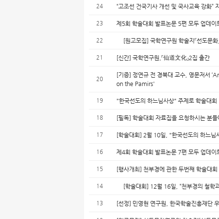
24
“고조선 건국기사 개선 및 국사교육 강화” 지지
23
제5회 학술대회 발표논문 5편 모두 업데
22
[원고모집] 국학연구원 학술지『선도문화
21
[신간] 국학연구원,『仙道文化』2집 출간
[기증] 정연규 전 경북대 교수, 영문저서 ‘Ancien
20
on the Pamirs'
19
"한국선도의 하느님사상" 주제로 학술대회
18
[필독] 학술대회 자료집을 요청하시는 분
17
[학술대회] 2월 10일, "한국선도의 하느님
16
제4회 학술대회 발표논문 7편 모두 업데
15
[행사개최] 천부경에 관한 두번째 학술대회
14
[학술대회] 12월 16일, “천부경의 철학과
13
[선정] 민영현 연구원, 한국학술진흥재단