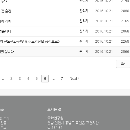
화』2호
관리자
2016.10.21
2194
1집 출간
관리자
2016.10.21
2080
리에 개최
관리자
2016.10.21
2165
되었습니다
관리자
2016.10.21
2068
의 선도문화-천부경과 모악산을 중심으로>
관리자
2016.10.21
2268
되었습니다
관리자
2016.10.21
2066
쓰기
...
2
3
4
5
6
...
7
Next
me
오시는 길
국학연구원
원 소개
충남 천안시 동남구 목천읍 교천지산
 활동
길 284-31
 투고