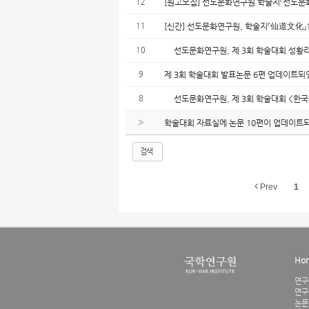
12
[원고모집] 선도문화연구원 학술지『선도문
11
[신간] 선도문화연구원, 학술지『仙道文化』
10
선도문화연구원, 제 3회 학술대회 성황
9
제 3회 학술대회 발표논문 6편 업데이트
8
선도문화연구원, 제 3회 학술대회 <한국
»
학술대회 자료실에 논문 10편이 업데이트
검색
Prev
1
Ho
연구
연구
논문