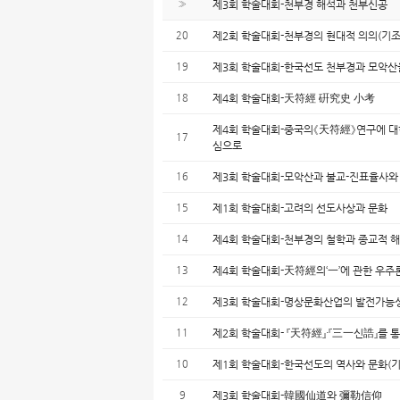
»
제3회 학술대회-천부경 해석과 천부신공
20
제2회 학술대회-천부경의 현대적 의의(기조
19
제3회 학술대회-한국선도 천부경과 모악산
18
제4회 학술대회-天符經 硏究史 小考
제4회 학술대회-중국의《天符經》연구에 대
17
심으로
16
제3회 학술대회-모악산과 불교-진표율사와
15
제1회 학술대회-고려의 선도사상과 문화
14
제4회 학술대회-천부경의 철학과 종교적 해
13
제4회 학술대회-天符經의‘一’에 관한 우주
12
제3회 학술대회-명상문화산업의 발전가능
11
제2회 학술대회- 『天符經』·『三一신誥』를 통
10
제1회 학술대회-한국선도의 역사와 문화(
9
제3회 학술대회-韓國仙道와 彌勒信仰