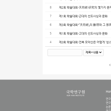
8
제2회 학술대회-天符經 硏究의 몇가지 문
7
제1회 학술대회-근대의 선도사상과 문화
6
제3회 학술대회-「天符經」의 數理와 그 形
5
제1회 학술대회-고대의 선도사상과 문화
4
제3회 학술대회-전북 모악산은 어떻게 ‘성스
Ho
연구
연구
논문
연구