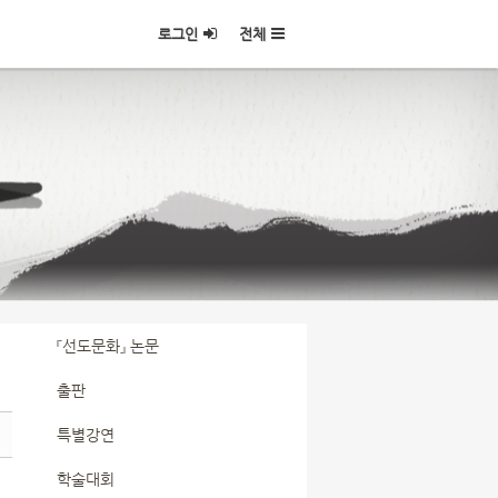
로그인
전체
『선도문화』 논문
출판
특별강연
학술대회