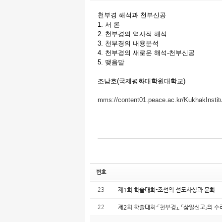
천부경 해석과 천부신공
1. 서 론
2. 천부경의 역사적 해석
3. 천부경의 내용분석
4. 천부경의 새로운 해석-천부신공
5. 맺음말
조남호(국제평화대학원대학교)
mms://content01.peace.ac.kr/KukhakInst
번호
23
제1회 학술대회-조선의 선도사상과 문화
22
제2회 학술대회-「천부경」, 「삼일신고」의 수