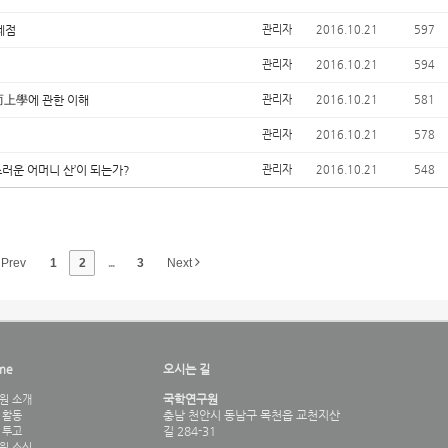
제점
관리자
2016.10.21
597
관리자
2016.10.21
594
而上學에 관한 이해
관리자
2016.10.21
581
관리자
2016.10.21
578
러운 어머니 산’이 되는가?
관리자
2016.10.21
548
Prev
1
2
...
3
Next
me
오시는 길
국학연구원
원 소개
충남 천안시 동남구 목천읍 교천지산
 활동
길 284-31
 투고
원 소식