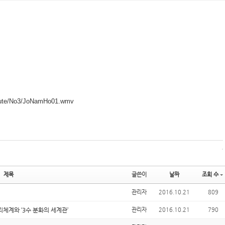
itute/No3/JoNamHo01.wmv
제목
글쓴이
날짜
조회 수
관리자
2016.10.21
809
리체계와 ‘3수 분화의 세계관’
관리자
2016.10.21
790