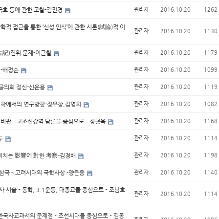
,국호 등에 관한 고찰-김진경
관리자
2016.10.20
1262
과학적 접근을 통한 ‘신성 인식’에 관한 시론(試論)적 이
관리자
2016.10.20
1130
古記)진위 문제-이근철
관리자
2016.10.20
1179
취-배정순
관리자
2016.10.20
1099
 공의회 정신-신운용
관리자
2016.10.20
1119
체의학에서의 연구방향-정유창,김영희
관리자
2016.10.20
1082
전략 비판－고조선강역 담론을 중심으로－정형욱
관리자
2016.10.20
1168
종두
관리자
2016.10.20
1114
 미치는 影響에 對한 考察-김경배
관리자
2016.10.20
1198
난 삼국∼고려시대의 국학사상 -양은용
관리자
2016.10.20
1140
대사 서술－동학, 3.1운동, 대종교를 중심으로－조남호
관리자
2016.10.20
1114
인정한국사교과서의 문제점－조선시대를 중심으로－김동