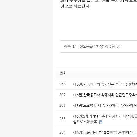
화의 우수성을 알리고, ‘생활 속의 의학’으
것으로 사료된다.
첨부
'
1
'
선도문화 17-07.정유창.pdf
번호
268
(15권)한국선도의 정기신론 소고－정(精
267
(15권)한국종교사 속에서의 단군민족주의
266
(15권)호흡명상 시 숙련자와 비숙련자의 
(16권)5세기 후반 신라 사상계와 나얼(
265
심으로－鄭景姬
264
(16권)正易에서 본 ‘윷놀이’의 易學的 의