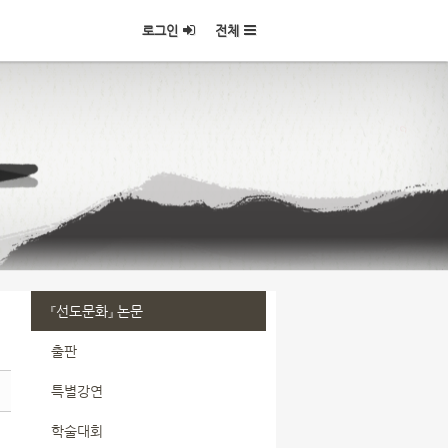
로그인
전체
『선도문화』 논문
출판
특별강연
학술대회