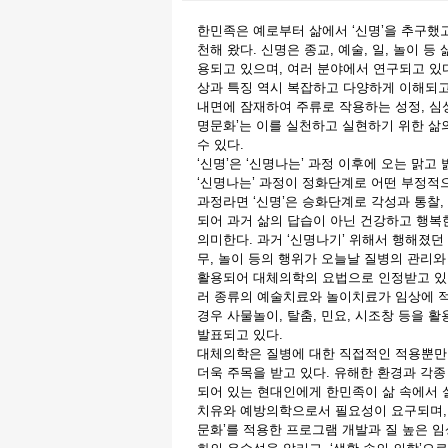
한민족은 예로부터 삶에서 ‘신명’을 추구했고
천해 왔다. 신명은 종교, 예술, 일, 놀이 등
용되고 있으며, 여러 분야에서 연구되고 있
상과 특징 역시 복잡하고 다양하게 이해되고 
내면에 잠재하여 주류로 작용하는 성정, 심성
명문화’는 이를 실천하고 실현하기 위한 삶
수 있다.
‘신명’은 ‘신명나는’ 과정 이후에 오는 맑고
‘신명나는’ 과정이 정화단계로 어떤 부정적으
과정라면 ‘신명’은 승화단계로 각성과 통찰
되어 과거 삶의 답습이 아닌 건강하고 행복
의미한다. 과거 ‘신명나기’ 위해서 행해졌던
무, 놀이 등의 행위가 오늘날 질병의 관리
활용되어 대체의학의 요법으로 인정받고 있다
러 종류의 예술치료와 놀이치료가 임상에 
경우 사물놀이, 탈춤, 민요, 시조창 등을 
발표되고 있다.
대체의학은 질병에 대한 직접적인 적용뿐만
더욱 주목을 받고 있다. 유해한 환경과 각
되어 있는 현대인에게 한민족이 삶 속에서 실
치유와 예방의학으로서 필요성이 요구되며, 
문화’를 적용한 프로그램 개발과 질 높은 