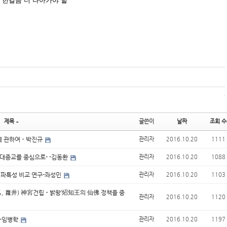
로 한걸음 더 나아가야 할
제목
글쓴이
날짜
조회 수
)에 관하여－박진규
관리자
2016.10.20
1111
-대종교를 중심으로- -김동환
관리자
2016.10.20
1088
뇌파특성 비교 연구-좌성민
관리자
2016.10.20
1103
奈乙, 蘿井) 神宮건립－밝왕’炤知王의 仙佛 정책을 중
관리자
2016.10.20
1120
미-임병학
관리자
2016.10.20
1197