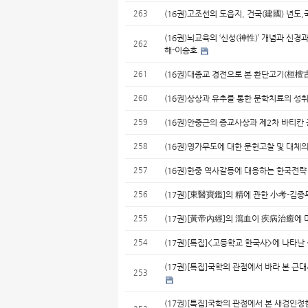
263
(16권)고조선의 도읍지, 건국(建國) 년도
(16권)뇌교육의 ‘신성(神性)’ 개념과 신경
262
해-이승호
261
(16권)대종교 경전으로 본 환단고기(桓檀
260
(16권)상상과 유추를 통한 문학치료의 성
259
(16권)안중근의 종교사상과 제2차 바티칸
258
(16권)영가무도에 대한 문헌고찰 및 대
257
(16권)한중 역사갈등에 대응하는 한국
256
(17권)[東醫寶鑑]의 精에 관한 小考-김
255
(17권)[黃帝內經]의 瀉血이 疾病治癒에
254
(17권)[특집]<고등학교 한국사>에 나타
(17권)[특집]국학의 관점에서 바라 본 근
253
(17권)[특집]국학의 관점에서 본 새검