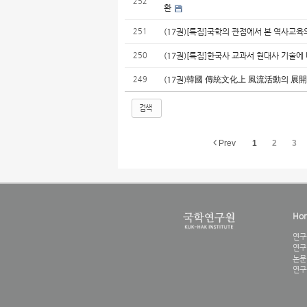
252
환
251
(17권)[특집]국학의 관점에서 본 역사교육
250
(17권)[특집]한국사 교과서 현대사 기술
249
(17권)韓國 傳統文化上 風流活動의 展
검색
Prev
1
2
3
Ho
연구
연구
논문
연구