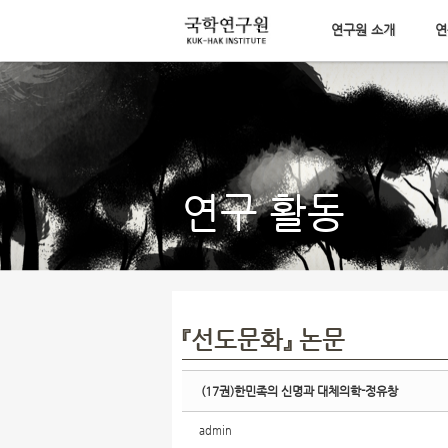
연구원 소개
연
Sketchbook5, 스케치북5
메뉴 건너뛰기
Sketchbook5, 스케치북5
연구 활동
『선도문화』 논문
(17권)한민족의 신명과 대체의학-정유창
admin