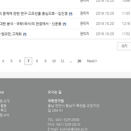
관리자
2016.10.20
1096
의 문제에 관한 연구-고조선을 중심으로- -김진경
관리자
2016.10.20
1135
에 대한 분석－국학(국사)의 관점에서－신운용
관리자
2016.10.20
1216
開-권오만,고제희
관리자
2016.10.20
1152
쓰기
4
5
6
7
8
9
10
11
...
20
Next
me
오시는 길
국학연구원
원 소개
충남 천안시 동남구 목천읍 교천지산
 활동
길 284-31
 투고
원 소식
TEL: 041) 529-2658
FAX: 041) 529-2610
E-mail:
kukhak@ube.ac.kr