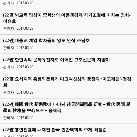
관리자
2017.03.29
(22권)뇌교육 명상이 중학생의 마음챙김과 자기조절에 미치는 영향-
이승호
관리자
2017.03.29
(22권)대종교 계열 학자들의 영토 인식-조남호
관리자
2017.03.29
(22권)한민족의 문화유전자로 이어진 고조선문화-지양미
관리자
2017.03.29
(22권)요서지역 흥륭와문화기 마고여신상의 등장과 ‘마고제천’-정경
희
관리자
2017.03.29
(22권)韓國 近代 新宗敎에 나타난 後天開闢思想 硏究－近代 民間 易
學의 性格을 中心으로－송재국
관리자
2017.03.29
(22권)홍연진결에 내재된 한국 민간역학의 주제-최정준