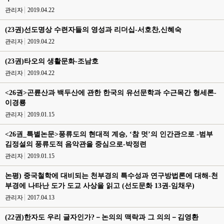
관리자
2019.04.22
(23권)선도명상 수련자들의 영성과 리더십-서호찬,신혜숙
관리자
2019.04.22
(23권)타오의 생활문화-조남호
관리자
2019.04.22
<26권>곤륜산과 백두산에 관한 한국의 유선문학과 수근목간 형세론-
이경룡
관리자
2019.01.15
<26권_특별논문>풍류도의 현대적 계승, ‘참 멋’의 인간관으로 -범부
김정설의 풍류도적 음악관을 중심으로-박정련
관리자
2019.01.15
논평) 중국철학에 대비되는 천부경의 특수성과 연구방법론에 대해-천
부경에 나타난 도가 도교 사상을 읽고 (선도문화 13권-임채우)
관리자
2017.04.13
(22권)한자도 우리 글자인가?－논의의 맥락과 그 의의－김영환