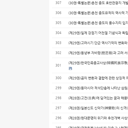
307
(30권-특별논문)춘천 중도 호반관광지 개
306
(30권-특별논문)춘천 중도유적의 역사적 
305
(30권-특별논문)춘천 중도의 풍수지리 입
304
(제29권)일제 강점기 어천절 기념식과 
303
(제29권)고려시기 단군 역사기억의 변화
302
(제29권)동녕부 자비령(慈悲嶺)과 고려 
(제29권)한국민족종교사상(韓國民族宗敎思想)
301
300
(제29권)곰의 변환과 결합에 관한 상징적
299
(제29권)동아시아 적석단총에 나타난 삼
298
(제28권)고전(古典)에 담겨있는 꿈과 해
297
(제28권)일본신도 신악가(神樂歌)의 신
296
(제28권)현대문명의 위기와 후천개벽 사
295