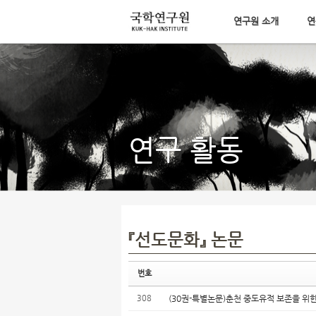
연구원 소개
연
Sketchbook5, 스케치북5
메뉴 건너뛰기
Sketchbook5, 스케치북5
연구 활동
『선도문화』 논문
번호
308
(30권-특별논문)춘천 중도유적 보존을 위