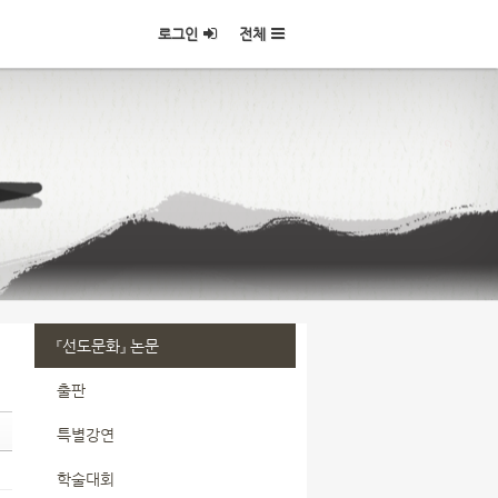
로그인
전체
『선도문화』 논문
출판
특별강연
학술대회