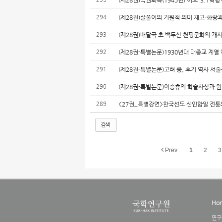
(제28권)국권회복(1945년) 이후 ‘3.1혁
294
(제28권)살풀이의 기원적 의미 재고-화랑
293
(제28권)배달국 초 백두산 천평문화의 개
292
(제28권-특별논문)1930년대 대종교 계
291
(제28권-특별논문)고려 중, 후기 역사 
290
(제28권-특별논문)이승휴의 학술사상과 
289
<27권_특별강연>한국선도 신인합일 전통
검색
Prev
1
2
3
Ho
연구