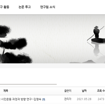
구 활동
논문 투고
연구원 소식
제목
글쓴이
날짜
조회 수
한 시민운동 과정과 방향 연구--김영숙
관리자
2021.05.28
2473