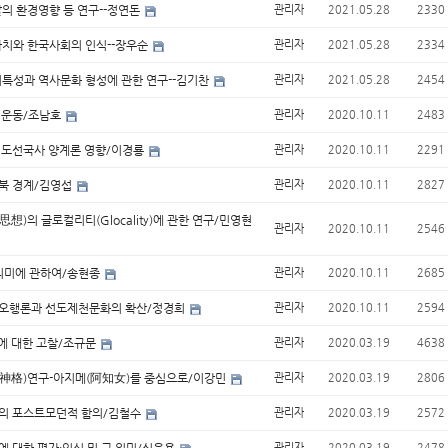
발의 환경영향 등 연구--정연돈
관리자
2021.05.28
2330
가치와 한국사회의 인식--장우순
관리자
2021.05.28
2334
지특성과 역사문화 형성에 관한 연구--김기찬
관리자
2021.05.28
2454
독립운동/조남호
관리자
2020.10.11
2483
와 도선국사 양계론 영향/이경룡
관리자
2020.10.11
2291
서북 경계/김영섭
관리자
2020.10.11
2827
의 글로컬리티(Glocality)에 관한 연구/민영현
관리자
2020.10.11
2546
 의미에 관하여/송현종
관리자
2020.10.11
2685
원오행론과 선도제천문화의 확산/정경희
관리자
2020.10.11
2594
몽에 대한 고찰/조규문
관리자
2020.03.19
4638
격(神格)연구-아지메(阿知女)를 중심으로/이강민
관리자
2020.03.19
2806
상의 포스트모던적 함의/김철수
관리자
2020.03.19
2572
관리자
2020.03.19
2478