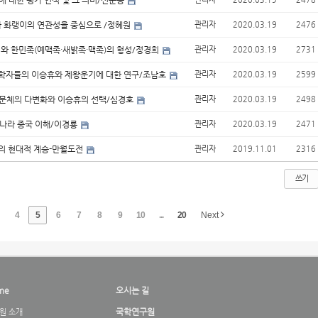
명’에 대한 평가·인식 및 그 의미/신운용
과 화랭이의 연관성을 중심으로 /정혜원
관리자
2020.03.19
2476
시와 한민족(예맥족·새밝족·맥족)의 형성/정경희
관리자
2020.03.19
2731
열 학자들의 이승휴와 제왕운기에 대한 연구/조남호
관리자
2020.03.19
2599
서술문체의 다변화와 이승휴의 선택/심경호
관리자
2020.03.19
2498
원나라 중국 이해/이경룡
관리자
2020.03.19
2471
의 현대적 계승-만월도전
관리자
2019.11.01
2316
쓰기
4
5
6
7
8
9
10
...
20
Next
me
오시는 길
국학연구원
원 소개