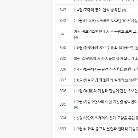
343
(14권)고대의 동이 인식-송옥진
342
(11권)紅山文化 玉器에 나타난 ‘朝天’사상(
(9권)계보위축변천과정, 신구왕호 토픽 그리
341
340
(10권)泰安地域 巫俗文化의 特徵硏究 (
339
(8권)泰安地域 巫俗人들의 종이 오리기 
338
(14권)행복해지는 단전주선(丹田住禪) 
337
(10권)원불교 丹田住禪의 실제와 無時禪의
336
(11권)맥(貊)의 기원과 전승에 관한 초보연
(12권)기공수련자의 수련 기간별 심박변이
335
334
(15권)낙랑과 백제와의 관계 고찰을 통한
333
(13권)仙敎의 종교적 본질과 현대적 계승