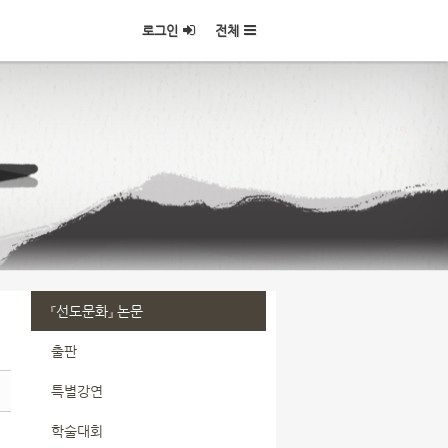
로그인
전체
『선도문화』 논문
출판
특별강연
학술대회