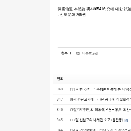
韓國仙道 本體論 硏&#65416;究에 대한 
: 선도문화 제9권
첨부
'
1
'
09_이승호.pdf
번호
348
(11권)한국선도의 수행론을 통해 본 ‘아’
347
(9권)환단고기에 나타난 곰과 범의 철학적 
346
(3집)『天符經』의 圖象化 -『천부경』에 의
345
(13권)선불교의 내세관 소고 (윤관동)
344
(14권)영상문화에 나타난 노자의 이상적 