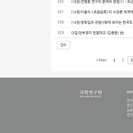
332
(18권)전병훈 연구의 문제와 쟁점(1)－
331
(14권)이충익 <초원담로>의 수양론 체계
330
(14권)청학집과 규원사화에 보이는 한국도
329
(3집)천부경의 한얼태교 (김용환)
검색
Prev
1
2
3
Ho
연구
연구
논문
연구