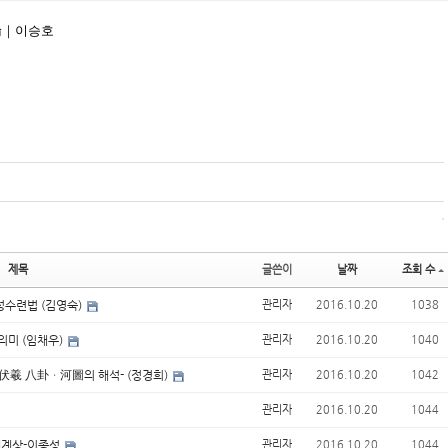
試論｜이승호
제목
글쓴이
날짜
조회 수
음성수련법 (김영숙)
관리자
2016.10.20
1038
의미 (임채우)
관리자
2016.10.20
1040
한 伏羲 八卦ㆍ河圖의 해석- (정경희)
관리자
2016.10.20
1042
관리자
2016.10.20
1044
세계상-이종성
관리자
2016.10.20
1044