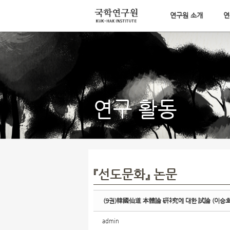
연구원 소개
연
Sketchbook5, 스케치북5
메뉴 건너뛰기
Sketchbook5, 스케치북5
연구 활동
『선도문화』 논문
(9권)韓國仙道 本體論 硏ﾈ究에 대한 試論 (이승호
admin