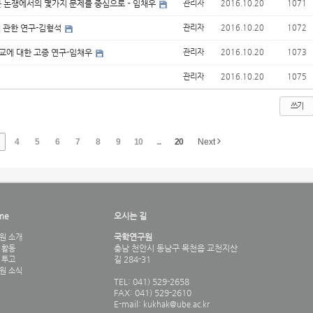
최근 논쟁에서의 몇가지 문제를 중심으로－임채우
관리자
2016.10.20
1071
에 관한 연구-김형석
관리자
2016.10.20
1072
교에 대한 고증 연구-임채우
관리자
2016.10.20
1073
관리자
2016.10.20
1075
쓰기
4
5
6
7
8
9
10
...
20
Next
me
오시는 길
국학연구원
원 소개
충남 천안시 동남구 목천읍 교천지산
 활동
길 284-31
 투고
원 소식
TEL: 041) 529-2658
FAX: 041) 529-2610
E-mail:
kukhak@ube.ac.kr