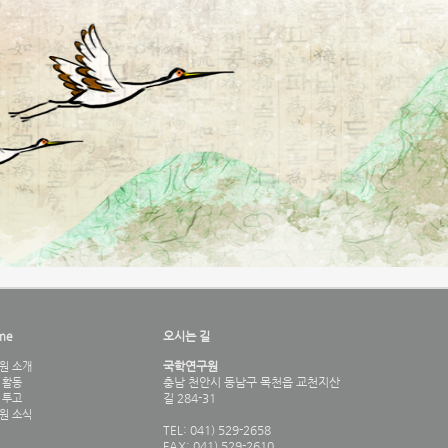
me
오시는 길
국학연구원
원 소개
충남 천안시 동남구 목천읍 교천지산
 활동
길 284-31
 투고
원 소식
TEL: 041) 529-2658
FAX: 041) 529-2610