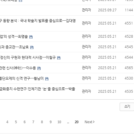
관리자
2025.09.27
1144
 동향 분석 : 국내 학술지 발표를 중심으로---김대영
관리자
2025.05.21
4551
업’의 성격---최명솔
관리자
2025.05.21
4528
과 종교관---조남호
관리자
2025.05.21
4545
 정신의 구현과 현대적 시사점---이철규
관리자
2025.05.21
4544
관련 신사(神社)---이수용
관리자
2025.05.21
4565
릉단오제의 신격 연구---황남미
관리자
2025.05.21
4530
금화종지 수련연구:인체기관 '눈'을 중심으로---박율
관리자
2025.05.21
4535
쓰기
4
5
6
7
8
9
10
...
20
Next