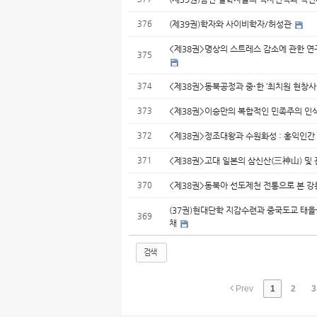
376
(제39권)학자와 사이비학자/허성관
<제38권>명상의 스트레스 감소에 관한 연구
375
374
<제38권>동북공정과 중⋅한 ‘최치원 현창사
373
<제38권>이승만의 복합적인 민족주의 인식
372
<제38권>정조대왕과 수원화성 : 홍익인간
371
<제38권>고대 일본의 삼신산(三神山) 및 
370
<제38권>동북아 선도제천 전통으로 본 강
(37권)현대단학 지감수련과 중국도교 태을
369
채
검색
Prev
1
2
3