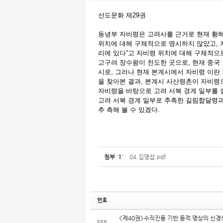
선도문화 제29권
동녕부 자비령은 고려사를 근거로 현재 황해
위치에 대해 구체적으로 명시하지 않았고, 지
리에 있다”고 자비령 위치에 대해 구체적으로
고구려 장수왕이 천도한 곳으로, 현재 중국 요
시로, 그러나 현재 본계시에서 자비령 이란 
을 찾아본 결과, 본계시 사산령촌이 자비령으
자비령을 바탕으로 고려 서북 경계 일부를 
고려 서북 경계 일부로 추측한 길림합달령과
추 측해 볼 수 있겠다.
첨부
'
1
'
04.김영섭.pdf
번호
<제40권>수직진동 기반 동적 명상의 신경생
388