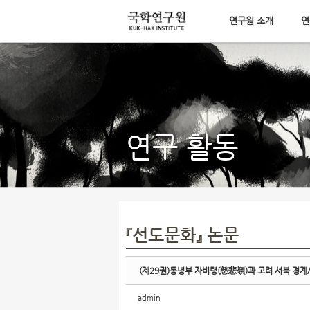
연구원 소개
연
Sketchbook5, 스케치북5
메뉴 건너뛰기
Sketchbook5, 스케치북5
연구 활동
『선도문화』 논문
(제29권)동녕부 자비령(慈悲嶺)과 고려 서북 경계
admin