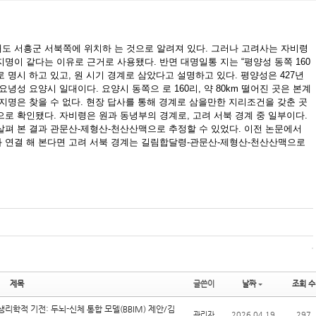
도 서흥군 서북쪽에 위치하 는 것으로 알려져 있다. 그러나 고려사는 자비령
명이 같다는 이유로 근거로 사용됐다. 반면 대명일통 지는 “평양성 동쪽 160
 명시 하고 있고, 원 시기 경계로 삼았다고 설명하고 있다. 평양성은 427년
녕성 요양시 일대이다. 요양시 동쪽으 로 160리, 약 80km 떨어진 곳은 본계
지명은 찾을 수 없다. 현장 답사를 통해 경계로 삼을만한 지리조건을 갖춘 곳
로 확인됐다. 자비령은 원과 동녕부의 경계로, 고려 서북 경계 중 일부이다.
살펴 본 결과 관문산-제형산-천산산맥으로 추정할 수 있었다. 이전 논문에서
 연결 해 본다면 고려 서북 경계는 길림합달령-관문산-제형산-천산산맥으로
제목
글쓴이
날짜
조회 수
리학적 기전: 두뇌-신체 통합 모델(BBIM) 제안/김
관리자
2026.04.19
297