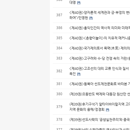
대영
<제40권>양자론적 세계관과 긍⋅부정의 변증
387
하여”/민영현
386
<제40권>홍익인간의 역사적 의미와 미래
385
<제40권><춘향이놀이>의 치유적 메커니
384
<제40권>국가제의로서 목멱(木覓) 제의의
383
<제40권>고구려와 수⋅당 전쟁 속의 거란
<제40권>고조선의 대외 교류 인식과 질서
382
옥진
381
<제40권>동북아 선도제천문화로 바라본 
380
(제39권)요동반도 백제와 대동강 원산만 
(제39권)후기구석기 알타이바이칼지역 고대북
379
지역 문화의 융해/정경희
378
(제39권)선도사학의 ‘공생실천주의’와 중
377
(제39권)남인 실학자들의 역사인식과 식