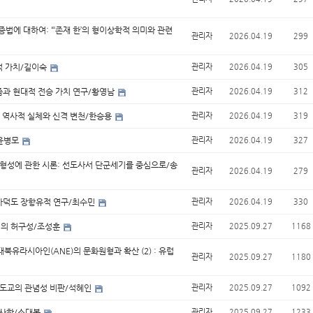
법에 대하여: “‘존재 한’의 형이상학적 의미와 관련
관리자
2026.04.19
299
적 가치/길이숙
관리자
2026.04.19
305
즘과 현대적 전승 가치 연구/황영남
관리자
2026.04.19
312
 역사적 실체와 신격 변천/한승용
관리자
2026.04.19
319
/윤병모
관리자
2026.04.19
327
 형성에 관한 시론: 선도사서 단군세기를 중심으로/송
관리자
2026.04.19
279
가덕도 장항유적 연구/최수민
관리자
2026.04.19
330
선의 허구성/조성훈
관리자
2025.09.27
1168
유라시아인(ANE)의 문화원형과 확산 (2) : 유럽
관리자
2025.09.27
1180
국도교의 관념성 비판/석혜인
관리자
2025.09.27
1092
민사학/소대봉
관리자
2025.09.27
1233