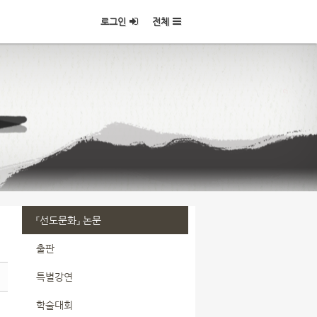
로그인
전체
『선도문화』 논문
출판
특별강연
학술대회