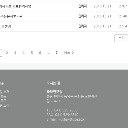
단 역사기초 자료번역사업
관리자
2016.10.21
2767
 우수논문사후지원
관리자
2016.10.21
2148
업에 선정
관리자
2016.10.21
2714
쓰기
2
3
4
5
6
...
7
Next
me
오시는 길
국학연구원
원 소개
충남 천안시 동남구 목천읍 교천지산
 활동
길 284-31
 투고
원 소식
TEL: 041) 529-2658
FAX: 041) 529-2610
E-mail:
kukhak@ube.ac.kr