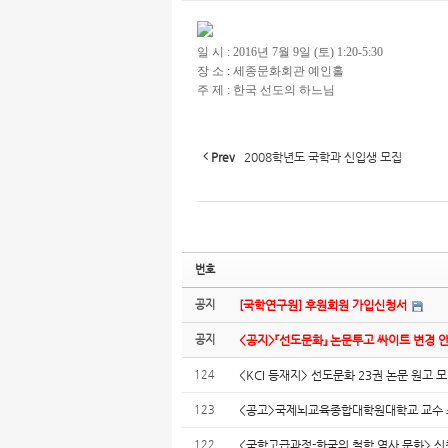
일 시 : 2016년 7월 9일 (토) 1:20-5:30
장 소 : 세종문화회관 예인홀
주 제 : 한국 선도의 하느님
Prev
2008학년도 국학과 신입생 모집
번호
공지
[국학연구원] 후원회원 가입신청서
공지
<공지>『선도문화』 논문투고 싸이트 변경 
124
<KCI 등재지> 선도문화 23권 논문 원고 
123
<공고>국제뇌교육종합대학원대학교 교수 
122
<국학고급과정-한국의 철학 역사 문화> 