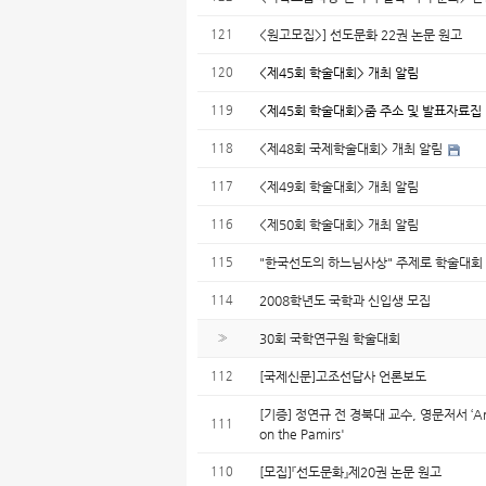
121
<원고모집>] 선도문화 22권 논문 원고
120
<제45회 학술대회> 개최 알림
119
<제45회 학술대회>줌 주소 및 발표자료집
118
<제48회 국제학술대회> 개최 알림
117
<제49회 학술대회> 개최 알림
116
<제50회 학술대회> 개최 알림
115
"한국선도의 하느님사상" 주제로 학술대회
114
2008학년도 국학과 신입생 모집
»
30회 국학연구원 학술대회
112
[국제신문]고조선답사 언론보도
[기증] 정연규 전 경북대 교수, 영문저서 ‘Ancie
111
on the Pamirs'
110
[모집]『선도문화』제20권 논문 원고