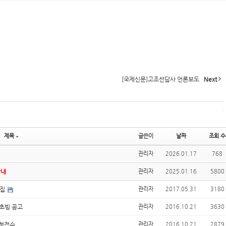
[국제신문]고조선답사 언론보도
Next
제목
글쓴이
날짜
조회 수
관리자
2026.01.17
768
안내
관리자
2025.01.16
5800
모집
관리자
2017.05.31
3180
초빙 공고
관리자
2016.10.21
3630
신청접수
관리자
2016.10.21
2879