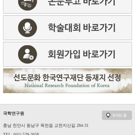
국학연구원
충남 천안시 동남구 목천읍 교천지산길 284-31
TEL: 041) 529-2658