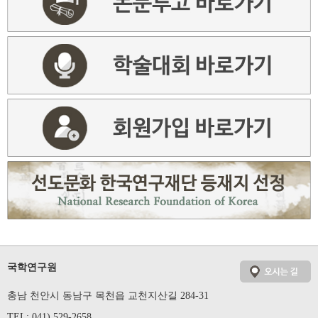
국학연구원
충남 천안시 동남구 목천읍 교천지산길 284-31
TEL: 041) 529-2658