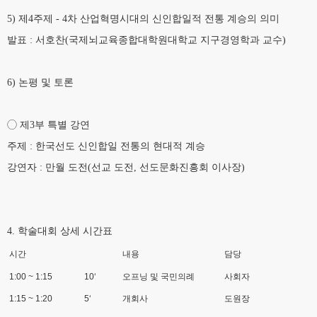
5) 제4주제 - 4차 산업혁명시대의 신인합일적 전통 계승의 의미
발표 : 서호찬(국제뇌교육종합대학원대학교 지구경영학과 교수)
6) 논평 및 토론
◯ 제3부 특별 강연
주제 : 한국선도 신인합일 전통의 현대적 계승
강연자 : 만월 도전(선교 도전, 선도문화진흥회 이사장)
4. 학술대회 상세 시간표
시간
내용
담당
1:00 ~ 1:15
10‘
오프닝 및 국민의례
사회자
1:15 ~ 1:20
5‘
개회사
도원장