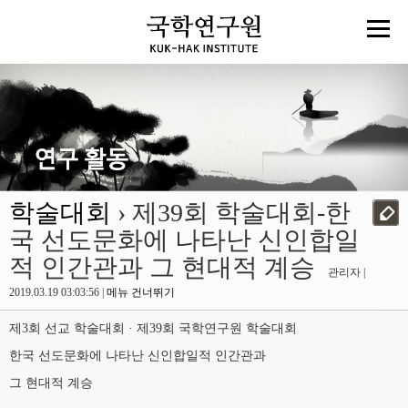
학술대회
› 제39회 학술대회-한
국 선도문화에 나타난 신인합일
적 인간관과 그 현대적 계승
관리자 |
2019.03.19 03:03:56 |
메뉴 건너뛰기
제3회 선교 학술대회 · 제39회 국학연구원 학술대회
한국 선도문화에 나타난 신인합일적 인간관과
그 현대적 계승