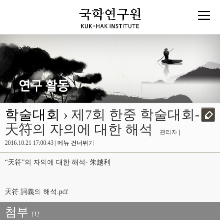
학술대회
› 제7회 한중 학술대회-
天符의 자의에 대한 해석
관리자 |
2016.10.21 17:00:43 |
메뉴 건너뛰기
“天符”의 자의에 대한 해석- 朱越利
天符 詞義의 해석.pdf
첨부
[1]