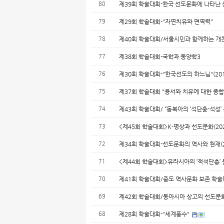
80
제39회 학술대회-한국 선도문화에 나타난 
79
제29회 학술대회-"자연치유와 면역력"
78
제40회 학술대회/서울시민과 함께하는 개천문
77
제38회 학술대회-국학과 동양학3
76
제30회 학술대회-"한국선도의 하느님"(2016
75
제37회 학술대회 "용서와 치유에 대한 종합적 
74
제43회 학술대회/ “동북아의 ‘석단총-석성’ 문
73
<제45회 학술대회>K-명상과 선도문화(2022
72
제34회 학술대회-선도문화의 역사와 현재(201
71
<제44회 학술대회>유라시아의 ‘적석단총’ 문화
70
제41회 학술대회/중도 역사문화 보존 학술대회
69
제42회 학술대회/동아시아 상고의 선도문화 전
68
제28회 학술대회-"세계풍수"