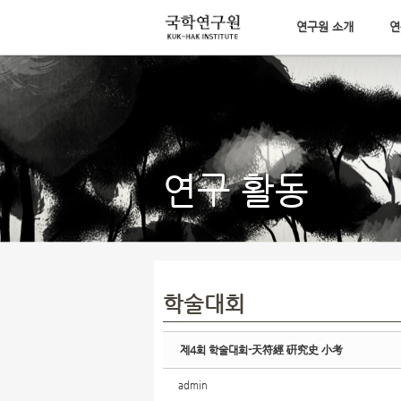
연구원 소개
연
Sketchbook5, 스케치북5
메뉴 건너뛰기
Sketchbook5, 스케치북5
연구 활동
학술대회
제4회 학술대회-天符經 硏究史 小考
admin