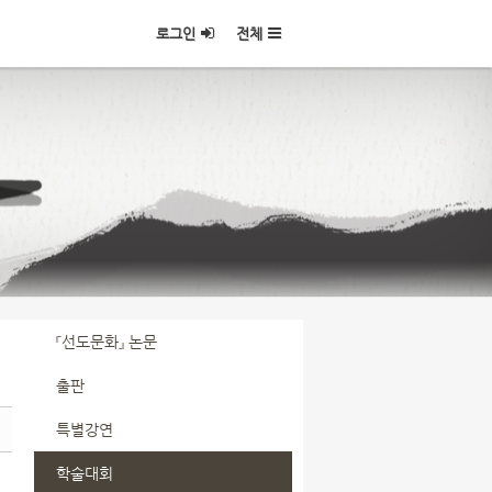
로그인
전체
『선도문화』 논문
출판
특별강연
학술대회