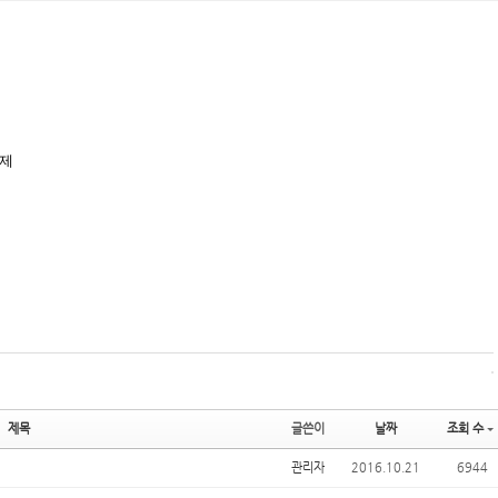
해제
제목
글쓴이
날짜
조회 수
관리자
2016.10.21
6944