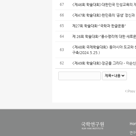
67
<제46회 학술대회>대한민국 인성교육의 재조명
66
<제47회 학술대회>한민족의 ‘공생’ 정신과 미
65
제27회 학술대회-"국학과 한글운동"
64
제 26회 학술대회-"풍수명리에 대한 새로운
<제48회 국제학술대회> 동아시아 도교와
63
구축(2024.5.25.)
62
<제49회 학술대회>장군을 그리다 – 이순신·
Prev
Ho
연구