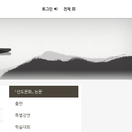
로그인
전체
『선도문화』 논문
출판
특별강연
학술대회