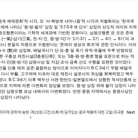
계 예제문화’적 시각, 또 ‘서⋅북방계 샤머니즘’적 시각과 차별화되는 ‘한국계
나타난 ‘원⋅방⋅팔각’ 상징 및 ‘3⋅7⋅5⋅9 계 단수’ 상징의 선도적 의미와 지역
원오행론이라는 기학적 세계관에 기반한 문화이다. 삼원오행론 은 모든 존재
氣)⋅삼기(三氣, 천⋅지⋅인, 원⋅방⋅각)’가 ‘1기⋅3기 ↔ 2기 ↔ 4기 ↔ 8기’의 과
다시 본질의 차원으로 수렴된다는 ‘존재의 생성과 회귀’에 관한 인식이다. 이러
⋅수 (數)로 상징화, 배달국시기 단⋅묘⋅총 및 옥기 유적⋅유물에 두루 반영되었
 구릉성 제천시설(3층원단류)’, 또는 ‘3층-원⋅방-환호’형을 표준으로 하는 적
천⋅지⋅인(원⋅방⋅각) 삼원사상 및 지감⋅조식⋅금촉 선도 수행을 표현한 것이었다.
 단총 제와 공존⋅결합하는 방식으로 이어지다가 B.C.3세기 무렵 배달국
다시 부활, 고구려에 이르러 대표 제천시 설로서의 위상을 회복하였고 백두
다. B.C.3세기 이후 백두산 서편⋅한반도⋅일본열도에서 성행한 적석단총제 는
로 지역에 따른 다변화의 양상을 보였다. 원⋅방 상징 외에 팔각 상징이 나타
타났지만 삼원오행 표상 내에서의 다변화였다. 반면 중원 지역에서는 중원사상인
 상징이 나타났다.
 의미에 관하여/송현
(제28권)고전(古典)에 담겨있는 꿈과 해몽에 대한 고찰/조규문
Next