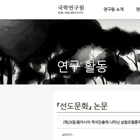
연구원 소개
연
Sketchbook5, 스케치북5
메뉴 건너뛰기
Sketchbook5, 스케치북5
연구 활동
『선도문화』 논문
(제29권)동아시아 적석단총에 나타난 삼원오행론
admin