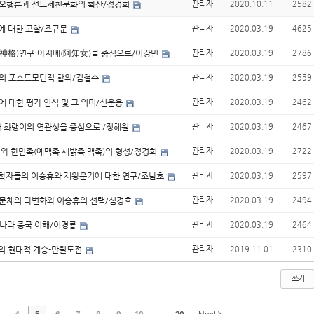
원오행론과 선도제천문화의 확산/정경희
관리자
2020.10.11
2582
몽에 대한 고찰/조규문
관리자
2020.03.19
4625
격(神格)연구-아지메(阿知女)를 중심으로/이강민
관리자
2020.03.19
2786
상의 포스트모던적 함의/김철수
관리자
2020.03.19
2559
명’에 대한 평가·인식 및 그 의미/신운용
관리자
2020.03.19
2462
과 화랭이의 연관성을 중심으로 /정혜원
관리자
2020.03.19
2467
시와 한민족(예맥족·새밝족·맥족)의 형성/정경희
관리자
2020.03.19
2722
열 학자들의 이승휴와 제왕운기에 대한 연구/조남호
관리자
2020.03.19
2597
서술문체의 다변화와 이승휴의 선택/심경호
관리자
2020.03.19
2494
원나라 중국 이해/이경룡
관리자
2020.03.19
2464
의 현대적 계승-만월도전
관리자
2019.11.01
2310
쓰기