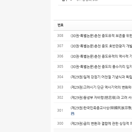
번호
308
(30권-특별논문)춘천 중도유적 보존을 위
307
(30권-특별논문)춘천 중도 호반관광지 개
306
(30권-특별논문)춘천 중도유적의 역사적 
305
(30권-특별논문)춘천 중도의 풍수지리 입
304
(제29권)일제 강점기 어천절 기념식과 
303
(제29권)고려시기 단군 역사기억의 변화
302
(제29권)동녕부 자비령(慈悲嶺)과 고려 
(제29권)한국민족종교사상(韓國民族宗敎思想)
301
300
(제29권)곰의 변환과 결합에 관한 상징적