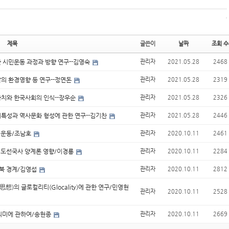
제목
글쓴이
날짜
조회 수
한 시민운동 과정과 방향 연구--김영숙
관리자
2021.05.28
2468
발의 환경영향 등 연구--정연돈
관리자
2021.05.28
2319
가치와 한국사회의 인식--장우순
관리자
2021.05.28
2326
지특성과 역사문화 형성에 관한 연구--김기찬
관리자
2021.05.28
2446
독립운동/조남호
관리자
2020.10.11
2461
와 도선국사 양계론 영향/이경룡
관리자
2020.10.11
2284
서북 경계/김영섭
관리자
2020.10.11
2812
의 글로컬리티(Glocality)에 관한 연구/민영현
관리자
2020.10.11
2528
 의미에 관하여/송현종
관리자
2020.10.11
2669