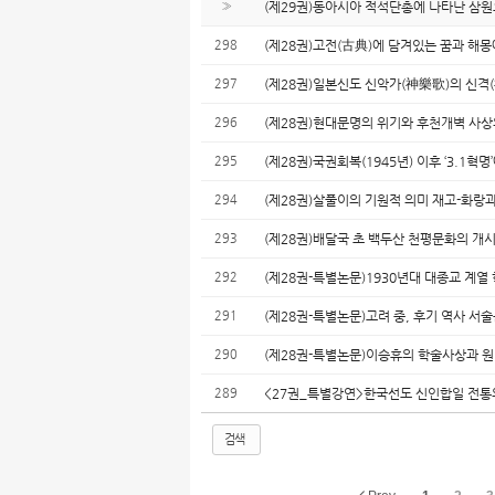
»
(제29권)동아시아 적석단총에 나타난 삼
298
(제28권)고전(古典)에 담겨있는 꿈과 해
297
(제28권)일본신도 신악가(神樂歌)의 신
296
(제28권)현대문명의 위기와 후천개벽 사
295
(제28권)국권회복(1945년) 이후 ‘3.1혁
294
(제28권)살풀이의 기원적 의미 재고-화랑
293
(제28권)배달국 초 백두산 천평문화의 개
292
(제28권-특별논문)1930년대 대종교 계
291
(제28권-특별논문)고려 중, 후기 역사 
290
(제28권-특별논문)이승휴의 학술사상과 
289
<27권_특별강연>한국선도 신인합일 전통
검색