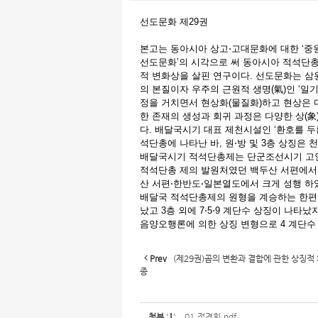
선도문화 제29권
본고는 동아시아 상고⋅고대문화에 대한 ‘중원
선도문화’의 시각으로 써 동아시아 적석단총제에 
적 변화상을 살핀 연구이다. 선도문화는 삼
의 본질이자 우주의 근원적 생명(氣)인 ‘일기 (一
정을 거치면서 현상화(물질화)하고 현상은 
한 존재의 생성과 회귀 과정은 다양한 상(象)
다. 배달국시기 대표 제천시설인 ‘환호를 두른
석단총에 나타난 바, 원⋅방 및 3층 상징은 
배달국시기 적석단총제는 단군조선시기 고인돌
적석단총 제의 발원처였던 백두산 서편에서 
산 서편⋅한반도⋅일본열도에서 크게 성행 하였
배달국 적석단총제의 원형을 계승하는 한편으
났고 3층 외에 7⋅5⋅9 계단수 상징이 나
음양오행론에 의한 상징 변형으로 4 계단수
Prev
(제29권)곰의 변환과 결합에 관한 상징적
종
첨부
'
1
'
01.정경희.pdf