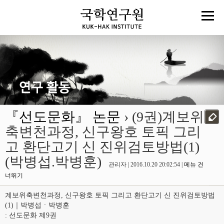
『선도문화』 논문
› (9권)계보위
축변천과정, 신구왕호 토픽 그리
고 환단고기 신 진위검토방법(1)
(박병섭.박병훈)
관리자 | 2016.10.20 20:02:54 |
메뉴 건
너뛰기
계보위축변천과정, 신구왕호 토픽 그리고 환단고기 신 진위검토방법
(1)｜박병섭ㆍ박병훈
: 선도문화 제9권