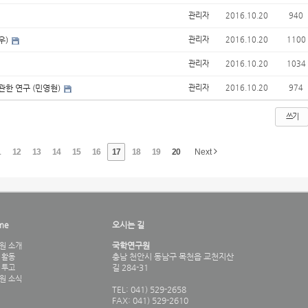
관리자
2016.10.20
940
우)
관리자
2016.10.20
1100
관리자
2016.10.20
1034
관한 연구 (민영현)
관리자
2016.10.20
974
쓰기
1
12
13
14
15
16
17
18
19
20
Next
me
오시는 길
국학연구원
원 소개
충남 천안시 동남구 목천읍 교천지산
 활동
길 284-31
 투고
원 소식
TEL: 041) 529-2658
FAX: 041) 529-2610