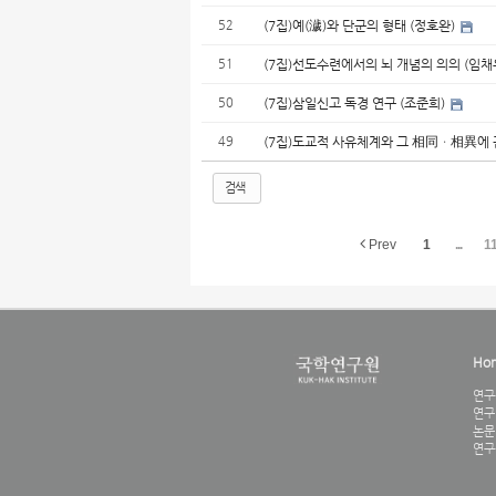
52
(7집)예(濊)와 단군의 형태 (정호완)
51
(7집)선도수련에서의 뇌 개념의 의의 (임채
50
(7집)삼일신고 독경 연구 (조준희)
49
(7집)도교적 사유체계와 그 相同ㆍ相異에 
검색
Prev
1
...
1
Ho
연구
연구
논문
연구