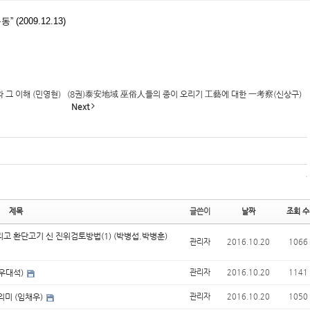
2009.12.13)
 그 이해 (민영현)
(8권)泰安地域 巫俗人들의 종이 오리기 工藝에 대한 一考察(신상구)
Next
제목
글쓴이
날짜
조회 수
고 환단고기 신 진위검토방법(1) (박병섭.박병훈)
관리자
2016.10.20
1066
(우대석)
관리자
2016.10.20
1141
의미 (임채우)
관리자
2016.10.20
1050