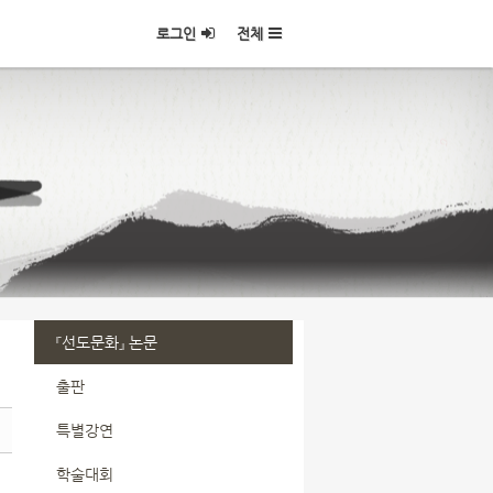
로그인
전체
『선도문화』 논문
출판
특별강연
학술대회