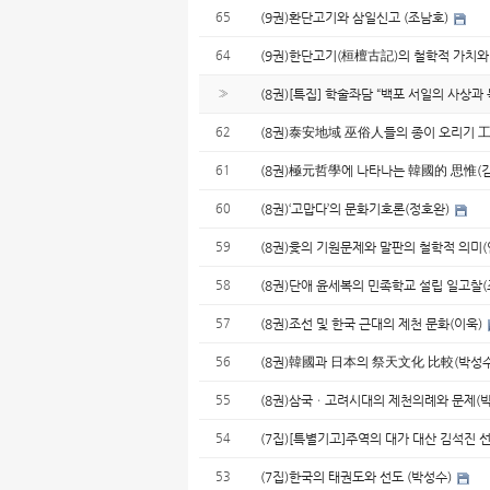
65
(9권)환단고기와 삼일신고 (조남호)
64
(9권)한단고기(桓檀古記)의 철학적 가치와 
»
(8권)[특집] 학술좌담 “백포 서일의 사상과 독
62
(8권)泰安地域 巫俗人들의 종이 오리기 
61
(8권)極元哲學에 나타나는 韓國的 思惟(
60
(8권)‘고맙다’의 문화기호론(정호완)
59
(8권)윷의 기원문제와 말판의 철학적 의미
58
(8권)단애 윤세복의 민족학교 설립 일고찰
57
(8권)조선 및 한국 근대의 제천 문화(이욱)
56
(8권)韓國과 日本의 祭天文化 比較(박성
55
(8권)삼국ㆍ고려시대의 제천의례와 문제(
54
(7집)[특별기고]주역의 대가 대산 김석진
53
(7집)한국의 태권도와 선도 (박성수)