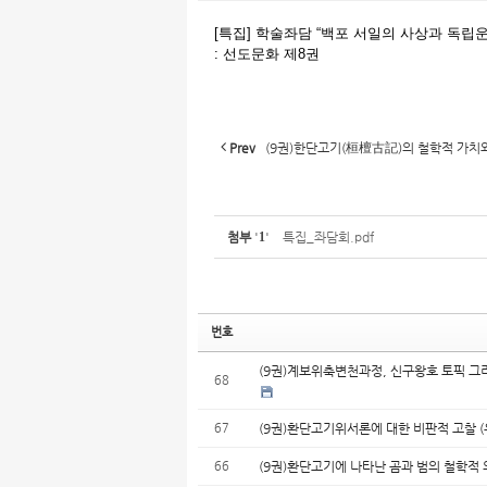
[특집] 학술좌담 “백포 서일의 사상과 독립운동” (
: 선도문화 제8권
Prev
(9권)한단고기(桓檀古記)의 철학적 가치와
첨부
'
1
'
특집_좌담회.pdf
번호
(9권)계보위축변천과정, 신구왕호 토픽 그리
68
67
(9권)환단고기위서론에 대한 비판적 고찰 
66
(9권)환단고기에 나타난 곰과 범의 철학적 