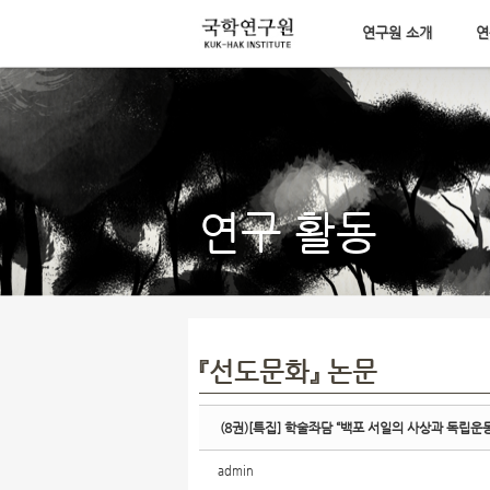
연구원 소개
연
Sketchbook5, 스케치북5
메뉴 건너뛰기
Sketchbook5, 스케치북5
연구 활동
『선도문화』 논문
(8권)[특집] 학술좌담 “백포 서일의 사상과 독립운동” 
admin