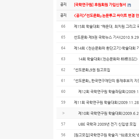
공지
[국학연구원] 후원회원 가입신청서
공지
<공지>『선도문화』 논문투고 싸이트 변경 
66
제15회 학술대회 "해운대, 최치원 그리고 
65
선도문화 제9권 국학뉴스 기사(2010.9.29
64
제14회 <천손문화와 환단고기>학술대회 
63
14회 학술대회<천손문화와 桓檀古記>
62
『선도문화』9권 원고모집
61
『선도문화』,한국연구재단의 등재후보지 지
60
제12회 국학연구원 학술좌담회(2009.12
59
제11회 국학연구원 학술대회(2009.11.28
»
제10회 국학연구원 학술대회(2009.6.2
57
UBE 국학과 2009년 전기 신입생 모집
56
[원고모집]국학연구원 학술지 "仙道文化"