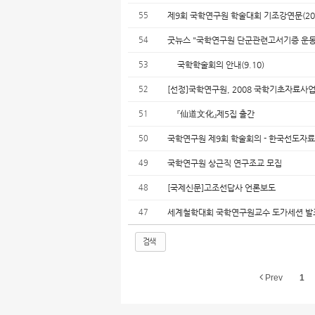
55
제9회 국학연구원 학술대회 기조강연문(2008
54
굿뉴스 "국학연구원 단군관련고서기증 운동
53
국학학술회의 안내(9.10)
52
[선정]국학연구원, 2008 국학기초자료사
51
『仙道文化』제5집 출간
50
국학연구원 제9회 학술회의 - 한국선도자
49
국학연구원 상근직 연구조교 모집
48
[국제신문]고조선답사 언론보도
47
세계철학대회 국학연구원교수 도가세션 발
검색
Prev
1