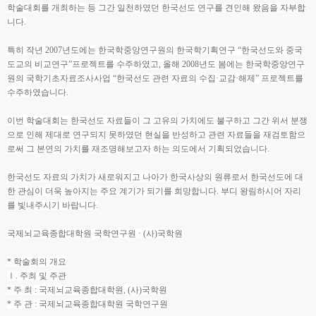
학술대회를 개최하는 등 그간 일천하였던 한국선도 연구를 견인해 왔음을 자부합
니다.
특히 작년 2007년도에는 한국학중앙연구원의 한국학기획연구 “한국선도와 중국
도교의 비교연구”프로젝트를 수주하였고, 올해 2008년도 봄에는 한국학중앙연구
원의 국학기초자료조사사업 “한국선도 관련 자료의 수집·교감·해제” 프로젝트를
수주하였습니다.
이번 학술대회는 한국선도 자료들이 그 고유의 가치에도 불구하고 그간 위서 분쟁
으로 인해 제대로 연구되지 못하였던 현실을 반성하고 관련 자료들을 재검토함으
로써 그 본연의 가치를 재조명해보고자 하는 의도에서 기획되었습니다.
한국선도 자료의 가치가 새로워지고 나아가 한국사상의 원류로서 한국선도에 대
한 관심이 더욱 높아지는 주요 계기가 되기를 희망합니다. 부디 왕림하시어 자리
를 빛내주시기 바랍니다.
국제뇌교육종합대학원 국학연구원 · (사)국학원
* 학술회의 개요
Ⅰ. 주최 및 주관
* 주 최 : 국제뇌교육종합대학원, (사)국학원
* 주 관 : 국제뇌교육종합대학원 국학연구원