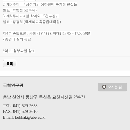
2. 제5 주제 - 『삼성기』 상하편에 숨겨진 진실들
발표 : 박병섭 (전북대)
3. 제6 주제 - 여말 학계와 『천부경』
발표 : 정경희 (국제뇌교육종합대학원)
제4부 종합토론 : 사회 서영대 (인하대) [17:05 ~ 17:55 50분]
- 총평과 질의 응답
*약도: 첨부파일 참조
목록
국학연구원
충남 천안시 동남구 목천읍 교천지산길 284-31
TEL: 041) 529-2658
FAX: 041) 529-2610
Email:
kukhak@ube.ac.kr