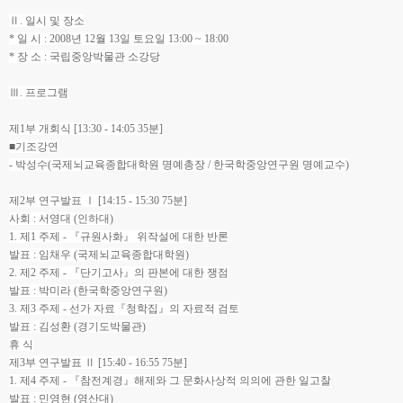
Ⅱ. 일시 및 장소
* 일 시 : 2008년 12월 13일 토요일 13:00 ~ 18:00
* 장 소 : 국립중앙박물관 소강당
Ⅲ. 프로그램
제1부 개회식 [13:30 - 14:05 35분]
■기조강연
- 박성수(국제뇌교육종합대학원 명예총장 / 한국학중앙연구원 명예교수)
제2부 연구발표 Ⅰ [14:15 - 15:30 75분]
사회 : 서영대 (인하대)
1. 제1 주제 - 『규원사화』 위작설에 대한 반론
발표 : 임채우 (국제뇌교육종합대학원)
2. 제2 주제 - 『단기고사』의 판본에 대한 쟁점
발표 : 박미라 (한국학중앙연구원)
3. 제3 주제 - 선가 자료『청학집』의 자료적 검토
발표 : 김성환 (경기도박물관)
휴 식
제3부 연구발표 Ⅱ [15:40 - 16:55 75분]
1. 제4 주제 - 『참전계경』해제와 그 문화사상적 의의에 관한 일고찰
발표 : 민영현 (영산대)