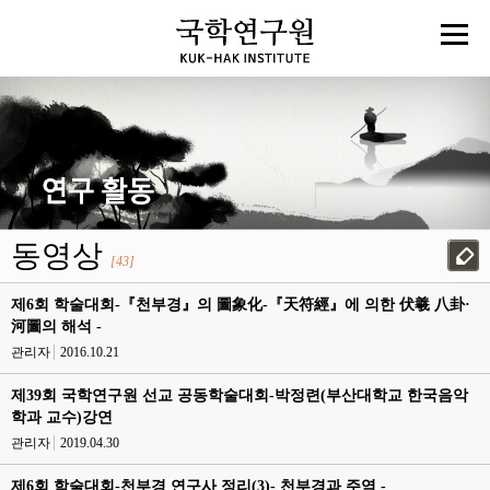
동영상
[43]
제6회 학술대회-『천부경』의 圖象化-『天符經』에 의한 伏羲 八卦·
河圖의 해석 -
관리자
2016.10.21
제39회 국학연구원 선교 공동학술대회-박정련(부산대학교 한국음악
학과 교수)강연
관리자
2019.04.30
제6회 학술대회-천부경 연구사 정리(3)- 천부경과 주역 -