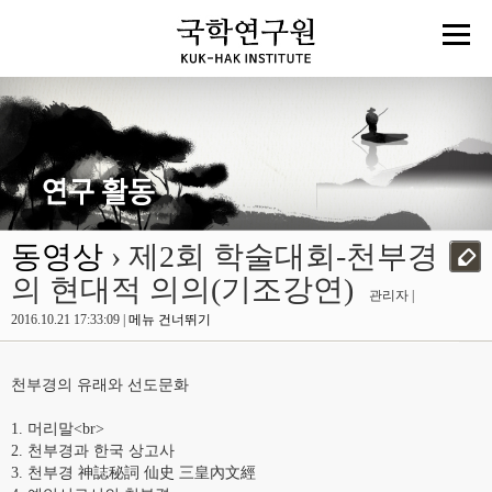
동영상
› 제2회 학술대회-천부경
의 현대적 의의(기조강연)
관리자 |
2016.10.21 17:33:09 |
메뉴 건너뛰기
천부경의 유래와 선도문화
1. 머리말<br>
2. 천부경과 한국 상고사
3. 천부경 神誌秘詞 仙史 三皇內文經