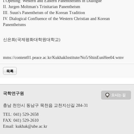
I.Opening: Western and Eastern Panentheisms in Dialogue
II. Jurgen Moltman's Trinitarian Panentheism
III. Suun's Panentheism of the Korean Tradition
IV. Dialogical Confluence of the Western Christian and Korean
Panentheisms
신은희(국제평화대학원대학교)
mms://content01.peace.ac.kr/KukhakInstitute/No5/ShinEunHee04.wmv
목록
국학연구원
충남 천안시 동남구 목천읍 교천지산길 284-31
TEL: 041) 529-2658
FAX: 041) 529-2610
Email:
kukhak@ube.ac.kr