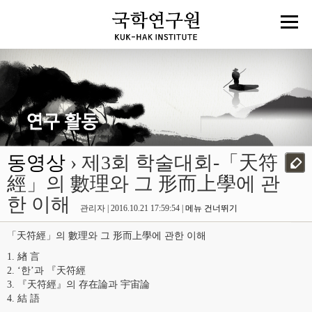
동영상
› 제3회 학술대회-「天符
經」의 數理와 그 形而上學에 관
한 이해
관리자 | 2016.10.21 17:59:54 |
메뉴 건너뛰기
「天符經」의 數理와 그 形而上學에 관한 이해
1. 緖 言
2. ‘한’과 『天符經
3. 『天符經』의 存在論과 宇宙論
4. 結 語