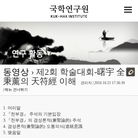
동영상
› 제2회 학술대회-曙宇 全
秉薰의 天符經 이해
관리자 | 2016.10.21 17:36:39
|
메뉴 건너뛰기
1. 머리말
2.『천부경』 주석의 기본입장
3.『천부경』의 겸성론적(兼聖論的) 주석
4. 겸성론적(兼聖論的) 도통의식(道統意識
5. 맺음말