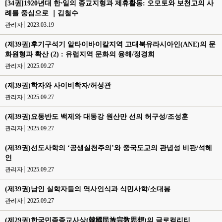
[34권]1920년대 한⋅일의 종교지형과 제휴활동: 오모토와 보천교의 사
례를 중심으로 ｜김철수
관리자
2023.03.19
(제39권)후기구석기 알타이바이칼지역 고대북유라시아인(ANE)의 문
화원형과 확산 (2) : 유럽지역 문화의 융해/정경희
관리자
2025.09.27
(제39권)학자와 사이비학자/허성관
관리자
2025.09.27
(제39권)요동반도 백제와 대동강 원산만 선의 허구성/조성훈
관리자
2025.09.27
(제39권)선도사학의 ‘공생실천주의’와 중국도교의 관념성 비판/석혜
인
관리자
2025.09.27
(제39권)남인 실학자들의 역사인식과 식민사학/소대봉
관리자
2025.09.27
(제29권)한국민족종교사상(韓國民族宗敎思想)의 글로컬리티