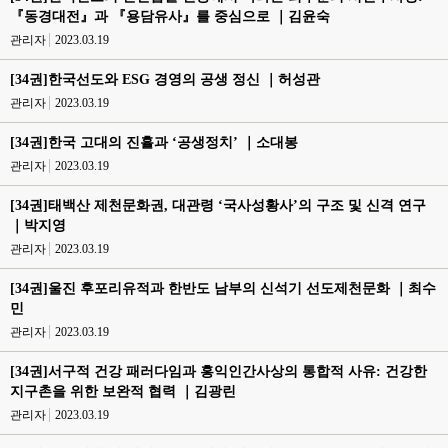
『동경대전』과 『용담유사』를 중심으로 ｜김윤숙
관리자
2023.03.19
[34권]한국선도와 ESG 경영의 공생 정신 ｜허성관
관리자
2023.03.19
[34권]한국 고대의 진휼과 ‘공생정치’ ｜소대봉
관리자
2023.03.19
[34권]태백산 제천문화권, 대관령 ‘국사성황사’의 구조 및 신격 연구
｜박지영
관리자
2023.03.19
[34권]울진 후포리유적과 한반도 남부의 신석기 선도제천문화 ｜최수
민
관리자
2023.03.19
[34권]서구적 건강 패러다임과 홍익인간사상의 통합적 사유: 건강한
지구촌을 위한 보완적 협력 ｜김광린
관리자
2023.03.19