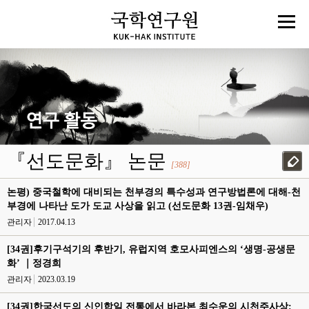
『선도문화』 논문
[388]
논평) 중국철학에 대비되는 천부경의 특수성과 연구방법론에 대해-천
부경에 나타난 도가 도교 사상을 읽고 (선도문화 13권-임채우)
관리자
2017.04.13
[34권]후기구석기의 후반기, 유럽지역 호모사피엔스의 ‘생명-공생문
화’ ｜정경희
관리자
2023.03.19
[34권]한국선도의 신인합일 전통에서 바라본 최수운의 시천주사상: