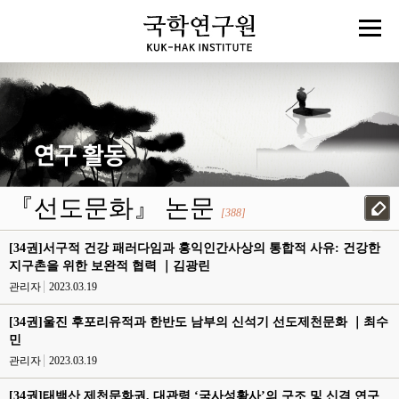
『선도문화』 논문
[388]
[34권]서구적 건강 패러다임과 홍익인간사상의 통합적 사유: 건강한
지구촌을 위한 보완적 협력 ｜김광린
관리자
2023.03.19
[34권]울진 후포리유적과 한반도 남부의 신석기 선도제천문화 ｜최수
민
관리자
2023.03.19
[34권]태백산 제천문화권, 대관령 ‘국사성황사’의 구조 및 신격 연구