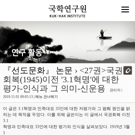
『선도문화』 논문
› <27권>국권
회복(1945)이전 '3.1혁명'에 대한
평가-인식과 그 의미-신운용
관리자 |
2019.11.01 09:05:13 |
메뉴 건너뛰기
이 글은 3.1혁명과 민족대표 33인에 대한 저평가와 그 폄훼 원인을 밝
히는 데 목적을 두었다. 이를 위해 글쓴이는 이 글에서 국권회복 이전
3.1
혁명과 민족대표 33인에 대한 평가와 인식을 살펴보았다. 1919년 3월
1