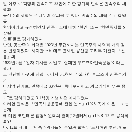
일 이후 3.1혁명과 민족대표 33인에 대한 평가와 인식은 민족주의 세
력과
공산주의 세력으로 나누어 살펴볼 수 있다. 민족주의 세력은 3.1혁명
을
혁명이라고 규정하면서 민족대표에 대해 ‘현인’ 또는 ‘한민족사를 되
살린
인물’들로 평가하였다.
반면, 공산주의 세력은 1923년 무렵까지는 민족주의 세력과 거의 같
은 입장이었다. 하지만 소비에트 연해현 공산당 고려부 기관지 『선
봉』의
1925년 3월 1일자 기사를 시발로 ‘실패한 부르조아민족운동’이라는
평가
로 완전히 바뀌게 되었다. 이제 3.1혁명은 실패한 부르조아 민족주의
의
마지막 단계로, 민족대표 33인은 “몽매무지하고 계급의식이 없는 종
교
가”로 폄하되었고 3.1혁명 기념식은 폐지되었다.
이러한 인식은 「민족해방운동에 관한 논조」(1928. 3)에 이은 「조선
문제
에 대한 코민테론 집행위원회의 결의(12월테제)」(1928. 12)로 공식화
되었
다. 12월 테제는 ‘민족주의자들의 분열과 탈락’, ‘토지혁명 투쟁과 노