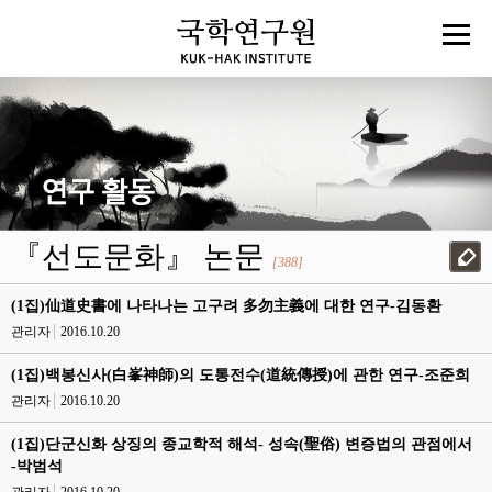
『선도문화』 논문
[388]
(1집)仙道史書에 나타나는 고구려 多勿主義에 대한 연구-김동환
관리자
2016.10.20
(1집)백봉신사(白峯神師)의 도통전수(道統傳授)에 관한 연구-조준희
관리자
2016.10.20
(1집)단군신화 상징의 종교학적 해석- 성속(聖俗) 변증법의 관점에서
-박범석