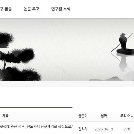
구 활동
논문 투고
연구원 소식
제목
글쓴이
날짜
조회 수
 형성에 관한 시론: 선도사서 단군세기를 중심으로/
관리자
2026.04.19
278