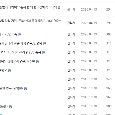
법에 대하여: “‘존재 한’의 형이상학적 의미와 관
관리자
2026.04.19
294
리학적 기전: 두뇌-신체 통합 모델(BBIM) 제안/
관리자
2026.04.19
296
적 가치/길이숙
관리자
2026.04.19
305
즘과 현대적 전승 가치 연구/황영남
관리자
2026.04.19
312
 역사적 실체와 신격 변천/한승용
관리자
2026.04.19
317
가덕도 장항유적 연구/최수민
관리자
2026.04.19
327
/윤병모
관리자
2026.04.19
327
관리자
2016.10.20
940
관한 연구 (민영현)
관리자
2016.10.20
965
관리자
2016.10.20
967
김동환)
관리자
2016.10.20
980