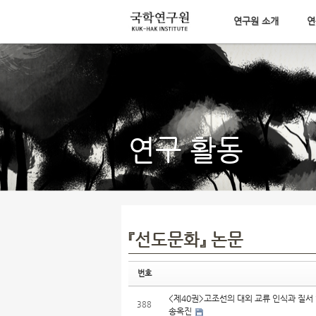
연구원 소개
연
Sketchbook5, 스케치북5
메뉴 건너뛰기
Sketchbook5, 스케치북5
연구 활동
『선도문화』 논문
번호
<제40권>고조선의 대외 교류 인식과 질서
388
송옥진