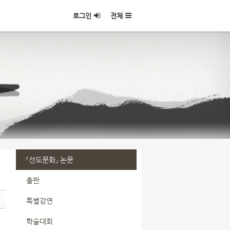
로그인
전체
『선도문화』 논문
출판
특별강연
학술대회