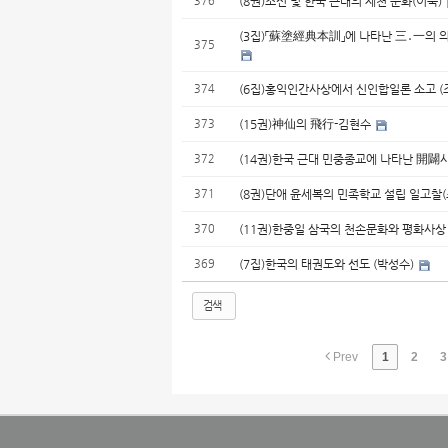
376
(8권)조선 및 한국 근대의 제천 문화(이욱)
(3집)「蘇塗經典本訓」에 나타난 三․一의 의
375
374
(6집)홍익인간사상에서 신인합일론 소고 (
373
(15권)神仙의 飛行-김현수
372
(14권)한국 근대 민중종교에 나타난 開
371
(8권)단애 윤세복의 민족학교 설립 일고찰
370
(11권)한중일 삼국의 천손문화와 평화사상
369
(7집)한국의 태권도와 선도 (박성수)
검색
Prev
1
2
3