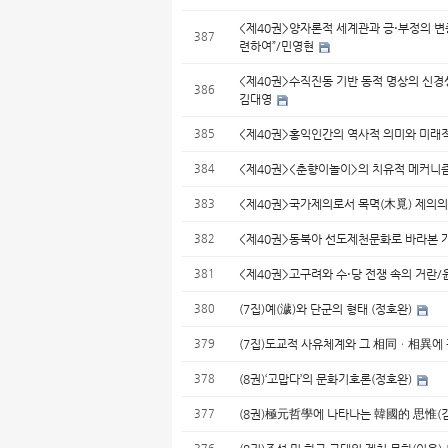
<제40권>양자론적 세계관과 긍⋅부정의 변증
387
련하여”/민영현
<제40권>수직진동 기반 동적 명상의 신경생
386
김대영
385
<제40권>홍익인간의 역사적 의미와 미래
384
<제40권><춘향이놀이>의 치유적 메커니
383
<제40권>국가제의로서 목멱(木覓) 제의의
382
<제40권>동북아 선도제천문화로 바라본 
381
<제40권>고구려와 수⋅당 전쟁 속의 거란
380
(7집)예(濊)와 단군의 형태 (정호완)
379
(7집)도교적 사유체계와 그 相同ㆍ相異에 
378
(8권)‘고맙다’의 문화기호론(정호완)
377
(8권)極元哲學에 나타나는 韓國的 思惟(