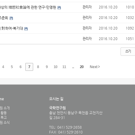
闢사상의 理想社會論에 관한 연구-민영현
관리자
2016.10.20
1010
-조준희
관리자
2016.10.20
1032
에 對하여-복기대
관리자
2016.10.20
1092
관리자
2016.10.20
1051
쓰기
4
5
6
7
8
9
10
11
...
20
Next
me
오시는 길
국학연구원
원 소개
충남 천안시 동남구 목천읍 교천지산
 활동
길 284-31
 투고
원 소식
TEL: 041) 529-2658
FAX: 041) 529-2610