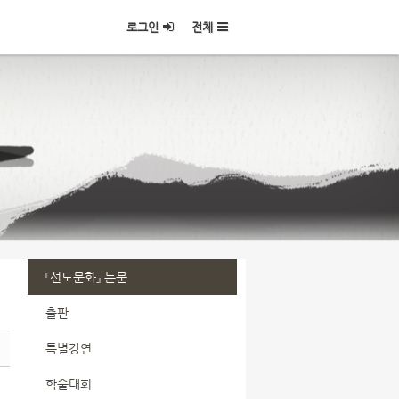
로그인
전체
『선도문화』 논문
출판
특별강연
학술대회