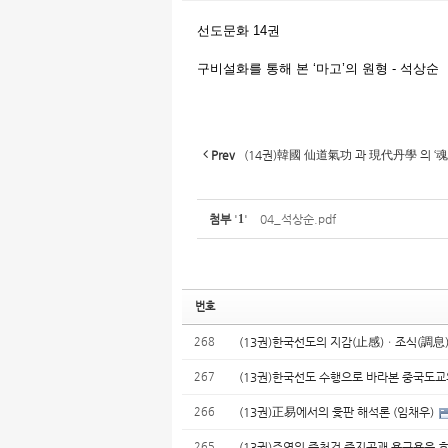
선도문화 14권
구비설화를 통해 본 ‘마고’의 원형 - 석상순
Prev
(14권)韓國 仙道氣功 과 現代丹學 의 ‘魂
첨부
'
1
'
04_석상순.pdf
번호
268
(13권)한국선도의 지감(止感)ㆍ조식(調息
267
(13권)한국선도 수행으로 바라본 중국도교
266
(13권)正易에서의 윷판 해석론 (임채우)
265
(13권)주역의 중천건 중지곤괘 용구용육 