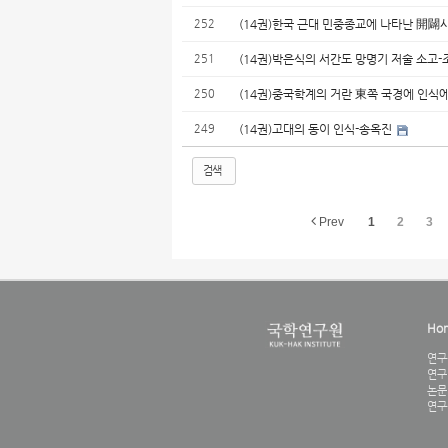
252
(14권)한국 근대 민중종교에 나타난 開
251
(14권)박은식의 서간도 망명기 저술 소고
250
(14권)중국학계의 거란 東쪽 국경에 인식
249
(14권)고대의 동이 인식-송옥진
검색
Prev
1
2
3
Ho
연구
연구
논문
연구