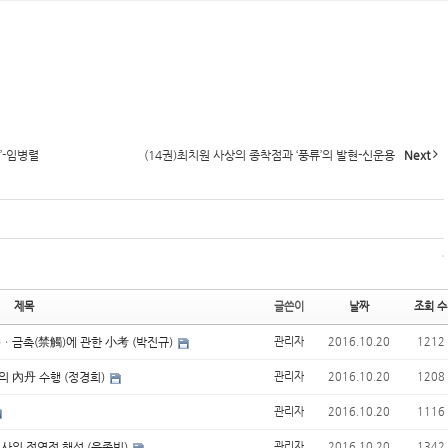
’-임병렬
(14권)최치원 사상의 종착점과 ‘풍류’의 발현-신운용
Next
제목
글쓴이
날짜
조회 수
)ㆍ금촉(禁觸)에 관한 小考 (박진규)
관리자
2016.10.20
1212
의 內丹 수행 (정경희)
관리자
2016.10.20
1208
관리자
2016.10.20
1116
효사의 정역적 해석 (윤종빈)
관리자
2016.10.20
1342