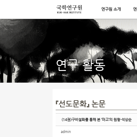
연구원 소개
연
Sketchbook5, 스케치북5
메뉴 건너뛰기
Sketchbook5, 스케치북5
연구 활동
『선도문화』 논문
(14권)구비설화를 통해 본 ‘마고’의 원형-석상순
admin