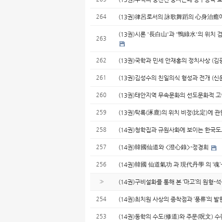
264
(13권)律呂로서의 詠歌舞蹈의 心身治癒에
(13권)시론 '長白山'과 '鴨綠水'의 위치 
263
262
(13권)국학과 민세 안재홍의 정치사상 (김
261
(13권)김성수의 친일의식 형성과 전개 (신
260
(13권)태안지역 무속문화의 선도문화적 고
259
(13권)탁록(涿鹿)의 위치 비정(比定)에 관
258
(14권)청학집과 규원사화에 보이는 한국도
257
(14권)韓國仙道와 <澄心錄>-정경희
256
(14권)韓國 仙道氣功 과 現代丹學 의 ‘魂
»
(14권)구비설화를 통해 본 ‘마고’의 원형-
254
(14권)최치원 사상의 종착점과 ‘풍류’의 
253
(14권)동학의 수도(修道)와 주문(呪文) 