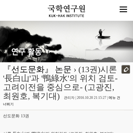
『선도문화』 논문
› (13권)시론
'長白山'과 '鴨綠水'의 위치 검토-
고려이전을 중심으로- (고광진,
최원호, 복기대)
관리자 | 2016.10.20 21:15:27 |
메뉴 건
너뛰기
선도문화 13권