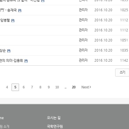
개념의 분류와 그 함의 - 이선행
門’ - 송재국
관리자
2016.10.20
1025
’-임병렬
관리자
2016.10.20
1112
관리자
2016.10.20
1112
관리자
2016.10.20
1051
석상순
관리자
2016.10.20
1035
수련의 의미-김용휘
관리자
2016.10.20
1142
쓰기
4
5
6
7
8
9
10
...
20
Next
me
오시는 길
국학연구원
원 소개