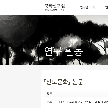
연구원 소개
연
Sketchbook5, 스케치북5
메뉴 건너뛰기
Sketchbook5, 스케치북5
연구 활동
『선도문화』 논문
번호
308
(13권)仙敎의 종교적 본질과 현대적 계승