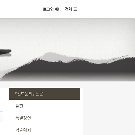
로그인
전체
『선도문화』 논문
출판
특별강연
학술대회