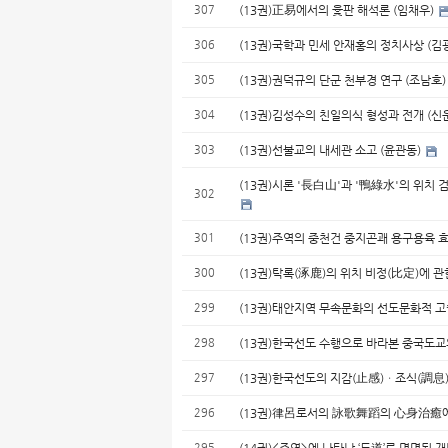
307
(13권)正易에서의 윷판 해석론 (임채우)
306
(13권)국학과 민세 안재홍의 정치사상 (김
305
(13권)권덕규의 단군 천부경 연구 (조남호
304
(13권)김성수의 친일의식 형성과 전개 (신
303
(13권)선불교의 내세관 소고 (윤관동)
(13권)시론 '長白山'과 '鴨綠水'의 위치 
302
301
(13권)주역의 중천건 중지곤괘 용구용육 
300
(13권)탁록(涿鹿)의 위치 비정(比定)에 관
299
(13권)태안지역 무속문화의 선도문화적 고
298
(13권)한국선도 수행으로 바라본 중국도교
297
(13권)한국선도의 지감(止感)ㆍ조식(調息
296
(13권)律呂로서의 詠歌舞蹈의 心身治癒에
295