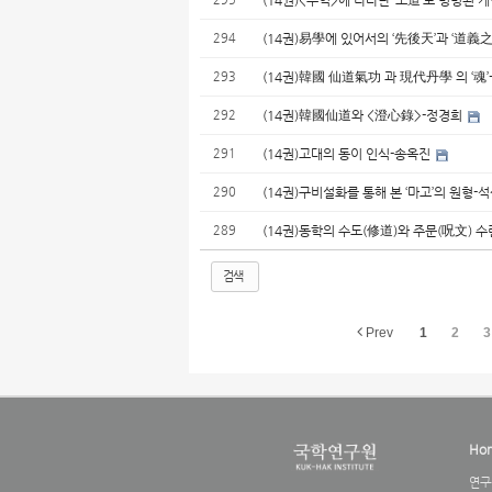
(14권)<주역>에 나타난 ‘도道’로 명명된 
294
(14권)易學에 있어서의 ‘先後天’과 ‘道義之
293
(14권)韓國 仙道氣功 과 現代丹學 의 ‘魂
292
(14권)韓國仙道와 <澄心錄>-정경희
291
(14권)고대의 동이 인식-송옥진
290
(14권)구비설화를 통해 본 ‘마고’의 원형-
289
(14권)동학의 수도(修道)와 주문(呪文) 
검색
Prev
1
2
3
Ho
연구