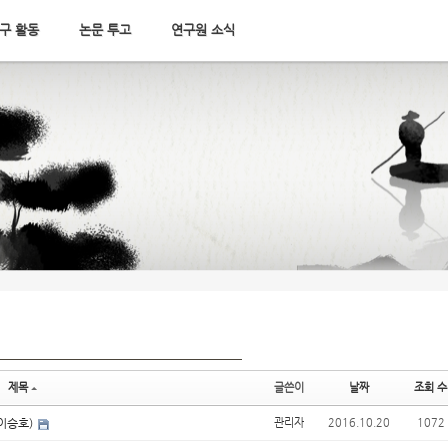
구 활동
논문 투고
연구원 소식
제목
글쓴이
날짜
조회 수
(이승호)
관리자
2016.10.20
1072