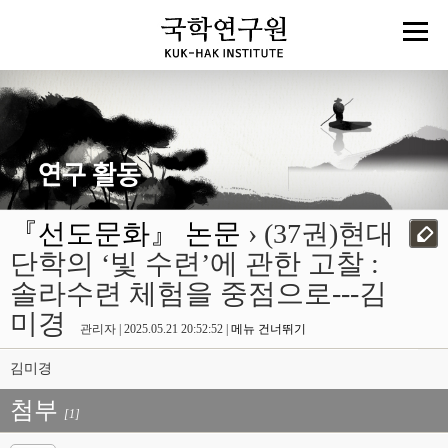
『선도문화』 논문
› (37권)현대
단학의 ‘빛 수련’에 관한 고찰 :
솔라수련 체험을 중점으로---김
미경
관리자 | 2025.05.21 20:52:52 |
메뉴 건너뛰기
김미경
첨부
[1]