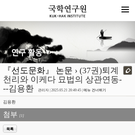
『선도문화』 논문
› (37권)퇴계
천리와 이케다 묘법의 상관연동-
--김용환
관리자 | 2025.05.21 20:49:45 |
메뉴 건너뛰기
김용환
첨부
[1]
목록