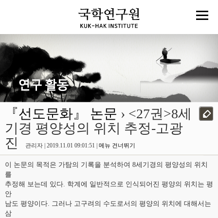
『선도문화』 논문
› <27권>8세
기경 평양성의 위치 추정-고광
진
관리자 | 2019.11.01 09:01:51 |
메뉴 건너뛰기
이 논문의 목적은 가탐의 기록을 분석하여 8세기경의 평양성의 위치
를
추정해 보는데 있다. 학계에 일반적으로 인식되어진 평양의 위치는 평
안
남도 평양이다. 그러나 고구려의 수도로서의 평양의 위치에 대해서는
삼