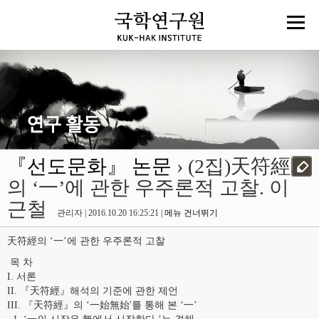
『선도문화』 논문
› (2집)天符經
의 ‘一’에 관한 우주론적 고찰. 이
근철
관리자 | 2016.10.20 16:25:21 |
메뉴 건너뛰기
天符經의 ‘一’에 관한 우주론적 고찰
목 차
I. 서론
II. 『天符經』해석의 기준에 관한 제언
III. 『天符經』의 ‘一始無始'를 통해 본 ‘一’