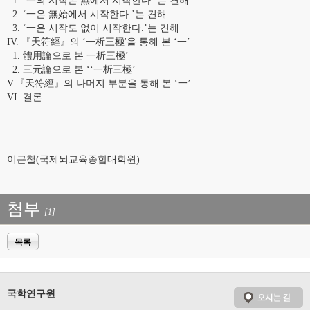
1. ‘一의 시작은 無에서 시작한다.’는 견해
2. ‘一은 無始에서 시작한다.’는 견해
3. ‘一은 시작도 없이 시작한다.’는 견해
IV. 『天符經』의 ‘一析三極'을 통해 본 ‘一’
1. 體用論으로 본 一析三極’
2. 三元論으로 본 ‘‘一析三極’
V.『天符經』의 나머지 부분을 통해 본 ‘一’
VI. 결론
이근철(국제뇌교육종합대학원)
첨부
[1]
목록
국학연구원