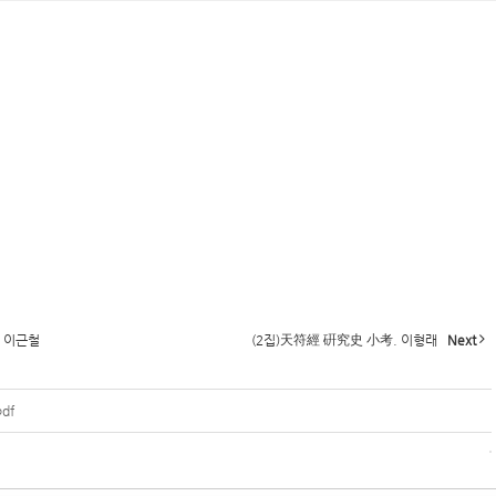
. 이근철
(2집)天符經 硏究史 小考. 이형래
Next
df