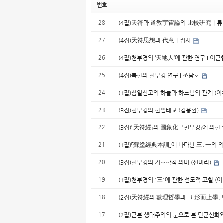
번호
28
(4집)天符과 道敎宇宙論의 比較硏究｜
27
(4집)天符思想과 代意｜쥐시
26
(4집)천부경의 ‘天地人’에 관한 연구 I 이
25
(4집)북한의 천부경 연구 I 조남호
24
(3집)삼일신고의 하늘과 하느님의 관계 (이
23
(3집)천부경의 한얼태교 (김용환)
22
(3집)『天符經』의 圖象化 -『천부경』에 의
21
(3집)「蘇塗經典本訓」에 나타난 三․一의 의
20
(3집)천부경의 기호학적 의미 (선미라)
19
(3집)천부경의 '三'에 관한 선도적 고찰 (
18
(2집)天符經의 數理哲學과 그 形而上學.
17
(2집)근본 생태주의의 눈으로 본 단군신화