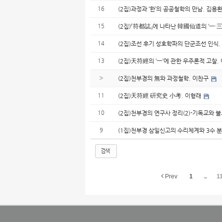
16
(2집)과정과 ‘한’의 공공철학의 만남. 김용
15
(2집)『符都誌』에 나타난 韓國仙道의 ‘一·三
14
(2집)조선 후기 성호학파의 단군조선 인식
13
(2집)天符經의 ‘一’에 관한 우주론적 고찰.
»
(2집)천부경의 無와 과정철학. 이찬구
11
(2집)天符經 硏究史 小考. 이형래
10
(2집)천부경의 연구사 정리(2)-기독교와 불
9
(1집)천부경 삼일신고의 수리체계와 3수 
검색
Prev
1
...
1