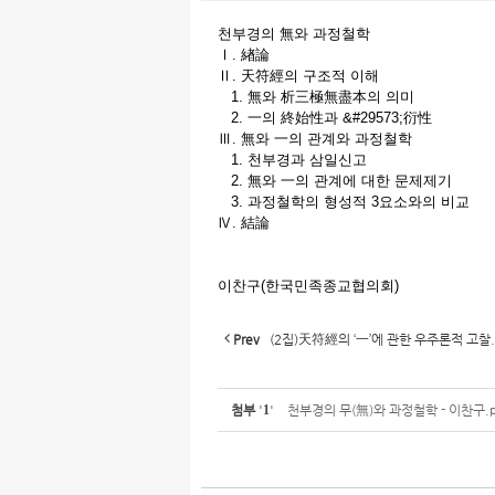
천부경의 無와 과정철학
Ⅰ. 緖論
Ⅱ. 天符經의 구조적 이해
1. 無와 析三極無盡本의 의미
2. 一의 終始性과 &#29573;衍性
Ⅲ. 無와 一의 관계와 과정철학
1. 천부경과 삼일신고
2. 無와 一의 관계에 대한 문제제기
3. 과정철학의 형성적 3요소와의 비교
Ⅳ. 結論
이찬구(한국민족종교협의회)
Prev
(2집)天符經의 ‘一’에 관한 우주론적 고찰
첨부
'
1
'
천부경의 무(無)와 과정철학 - 이찬구.p