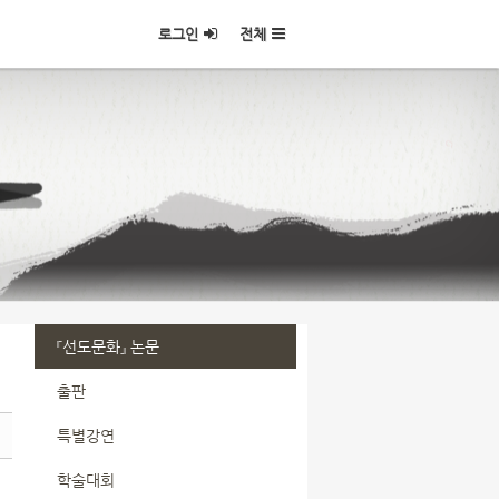
로그인
전체
『선도문화』 논문
출판
특별강연
학술대회