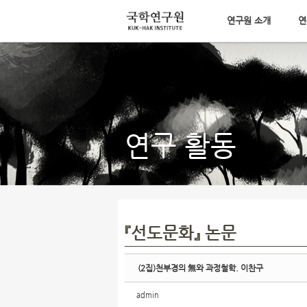
연구원 소개
연
Sketchbook5, 스케치북5
메뉴 건너뛰기
Sketchbook5, 스케치북5
연구 활동
『선도문화』 논문
(2집)천부경의 無와 과정철학. 이찬구
admin