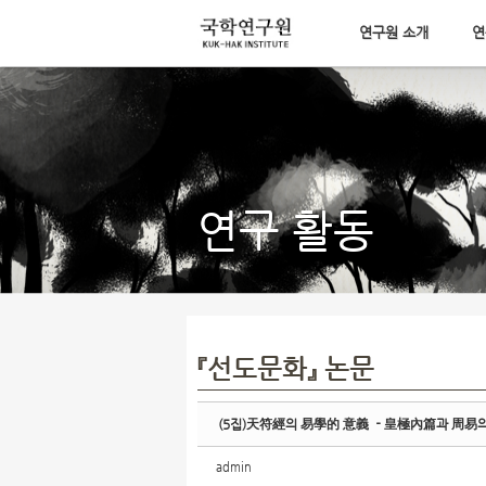
연구원 소개
연
Sketchbook5, 스케치북5
메뉴 건너뛰기
Sketchbook5, 스케치북5
연구 활동
『선도문화』 논문
(5집)天符經의 易學的 意義 －皇極內篇과 周易의
admin