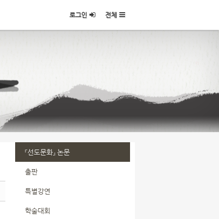
로그인
전체
『선도문화』 논문
출판
특별강연
학술대회