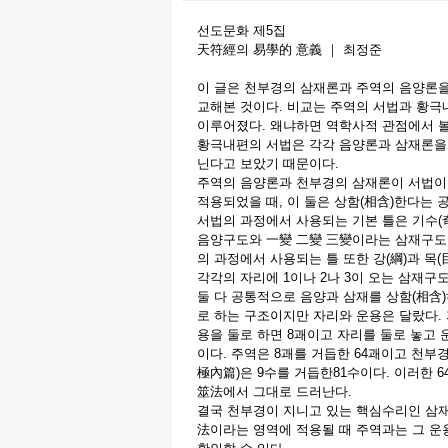
선도문화 제5집
天符經의 易學的 意義 ｜ 최정준
이 글은 천부경의 삼재론과 주역의 음양론을
교해본 것이다. 비교는 주역의 서법과 황극
이루어졌다. 왜냐하면 역학사적 관점에서 볼
황극내편의 서법은 각각 음양론과 삼재론을
닌다고 보았기 때문이다.
주역의 음양론과 천부경의 삼재론이 서법이
적용되었을 때, 이 둘은 상함(相含)한다는 
서법의 과정에서 사용되는 기본 틀은 기수(
음양구도와 一變 二變 三變이라는 삼재구도
의 과정에서 사용되는 틀 또한 강(綱)과 목
각각의 자리에 1이나 2나 3이 오는 삼재구
둘 다 공통적으로 음양과 삼재를 상함(相含
로 하는 구조이지만 자리와 운용은 달랐다.
용을 둘로 하면 8괘이고 자리를 둘로 놓고 
이다. 주역은 8괘를 거듭한 64괘이고 천
極內篇)은 9수를 거듭한81수이다. 이러한 6
筮法에서 그대로 드러난다.
결국 천부경이 지니고 있는 핵심수리인 삼재
法이라는 영역에 적용될 때 주역과는 그 