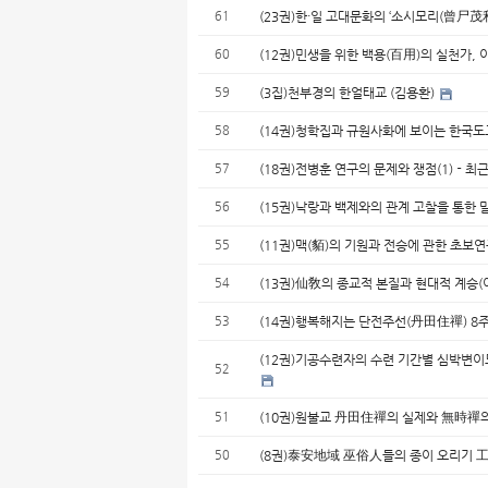
61
(23권)한·일 고대문화의 ‘소시모리(曾尸茂利
60
(12권)민생을 위한 백용(百用)의 실천가, 
59
(3집)천부경의 한얼태교 (김용환)
58
(14권)청학집과 규원사화에 보이는 한국도
57
(18권)전병훈 연구의 문제와 쟁점(1)－
56
(15권)낙랑과 백제와의 관계 고찰을 통한
55
(11권)맥(貊)의 기원과 전승에 관한 초보연
54
(13권)仙敎의 종교적 본질과 현대적 계승(
53
(14권)행복해지는 단전주선(丹田住禪) 
(12권)기공수련자의 수련 기간별 심박변이
52
51
(10권)원불교 丹田住禪의 실제와 無時禪의
50
(8권)泰安地域 巫俗人들의 종이 오리기 