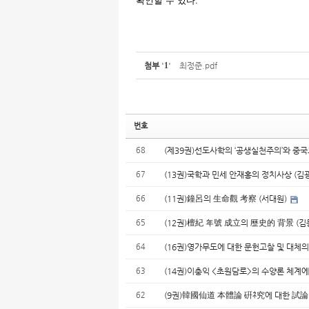
확인할 수 있다.
첨부
'
1
'
최정준.pdf
번호
68
(제39권)선도사학의 ‘공생실천주의’와 중
67
(13권)국학과 민세 안재홍의 정치사상 (김
66
(11권)鐘呂의 生命觀 考察 (서대원)
65
(12권)檀紀 年號 成立의 歷史的 背景 (김
64
(16권)영가무도에 대한 문헌고찰 및 대
63
(14권)이충익 <초원담로>의 수양론 체계
62
(9권)韓國仙道 本體論 硏ﾈ究에 대한 試論