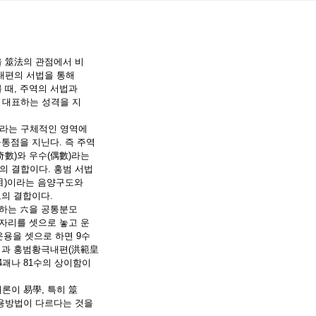
 筮法의 관점에서 비
내편의 서법을 통해
 때, 주역의 서법과
 대표하는 성격을 지
라는 구체적인 영역에
공통점을 지닌다. 즉 주역
奇數)와 우수(偶數)라는
의 결합이다. 홍범 서법
(目)이라는 음양구도와
도의 결합이다.
)하는 六을 공통분모
 자리를 셋으로 놓고 운
운용을 셋으로 하면 9수
부경과 홍범황극내편(洪範皇
4괘나 81수의 상이함이
론이 易學, 특히 筮
운용방법이 다르다는 것을