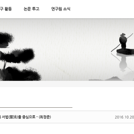
구 활동
논문 투고
연구원 소식
 서법(筮法)을 중심으로－(최정준)
2016.10.20