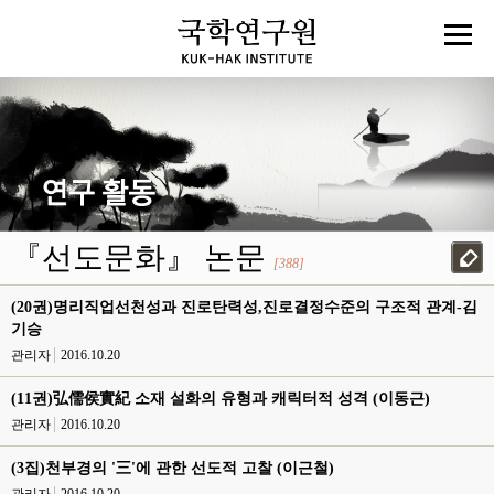
『선도문화』 논문
[388]
(20권)명리직업선천성과 진로탄력성,진로결정수준의 구조적 관계-김
기승
관리자
2016.10.20
(11권)弘儒侯實紀 소재 설화의 유형과 캐릭터적 성격 (이동근)
관리자
2016.10.20
(3집)천부경의 '三'에 관한 선도적 고찰 (이근철)