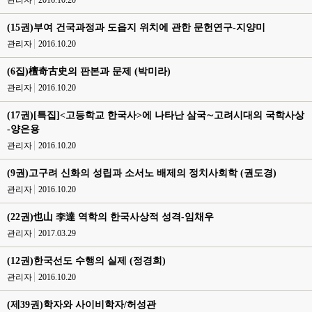
관리자
2016.10.20
(15권)부여 건국과정과 도읍지 위치에 관한 문헌연구-지양미
관리자
2016.10.20
(6집)檀奇古史의 판본과 문제 (박미라)
관리자
2016.10.20
(17권)[특집]<고등학교 한국사>에 나타난 삼국∼고려시대의 국학사상
-양은용
관리자
2016.10.20
(9권)고구려 신화의 성립과 소서노 배제의 정치사회학 (권도경)
관리자
2016.10.20
(22권)也山 李達 역학의 한국사상적 성격-임채우
관리자
2017.03.29
(12권)한국선도 수행의 실제 (정경희)
관리자
2016.10.20
(제39권)학자와 사이비학자/허성관