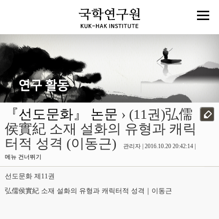
『선도문화』 논문
› (11권)弘儒
侯實紀 소재 설화의 유형과 캐릭
터적 성격 (이동근)
관리자 | 2016.10.20 20:42:14 |
메뉴 건너뛰기
선도문화 제11권
弘儒侯實紀 소재 설화의 유형과 캐릭터적 성격｜이동근