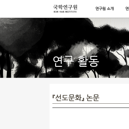
연구원 소개
연
메뉴 건너뛰기
연구 활동
『선도문화』 논문