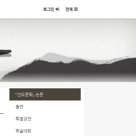
로그인
전체
『선도문화』 논문
출판
특별강연
학술대회