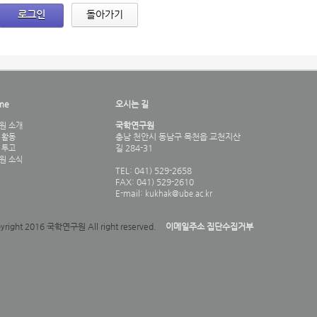
로그인
돌아가기
me
오시는 길
국학연구원
원 소개
충남 천안시 동남구 목천읍 교천지산
 활동
길 284-31
 투고
원 소식
TEL: 041) 529-2658
FAX: 041) 529-2610
E-mail:
kukhak@ube.ac.kr
yright 2016 국학연구원 All right reserved.
이메일주소 집단수집거부