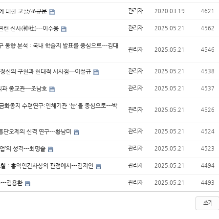
몽에 대한 고찰/조규문
관리자
2020.03.19
4621
관련 신사(神社)---이수용
관리자
2025.05.21
4562
 동향 분석 : 국내 학술지 발표를 중심으로---김대
관리자
2025.05.21
4546
 정신의 구현과 현대적 시사점---이철규
관리자
2025.05.21
4538
과 종교관---조남호
관리자
2025.05.21
4537
금화종지 수련연구:인체기관 '눈'을 중심으로---박
관리자
2025.05.21
4526
릉단오제의 신격 연구---황남미
관리자
2025.05.21
4524
업’의 성격---최명솔
관리자
2025.05.21
4523
고찰 : 홍익인간사상의 관점에서---김지인
관리자
2025.05.21
4494
---김용환
관리자
2025.05.21
4493
쓰기