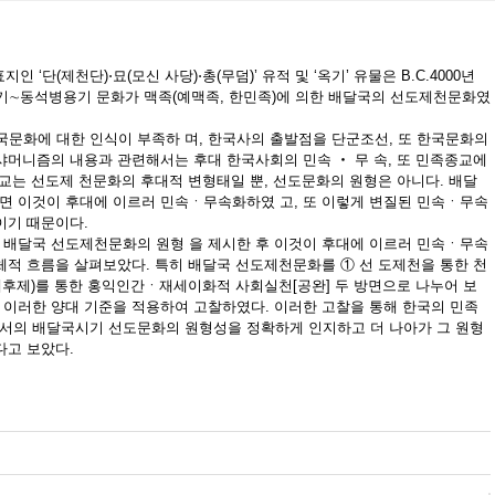
 ‘단(제천단)⋅묘(모신 사당)⋅총(무덤)’ 유적 및 ‘옥기’ 유물은 B.C.4000년
 후기∼동석병용기 문화가 맥족(예맥족, 한민족)에 의한 배달국의 선도제천문화였
문화에 대한 인식이 부족하 며, 한국사의 출발점을 단군조선, 또 한국문화의
샤머니즘의 내용과 관련해서는 후대 한국사회의 민속 ‧ 무 속, 또 민족종교에
종교는 선도제 천문화의 후대적 변형태일 뿐, 선도문화의 원형은 아니다. 배달
면 이것이 후대에 이르러 민속ㆍ무속화하였 고, 또 이렇게 변질된 민속ㆍ무속
이기 때문이다.
 배달국 선도제천문화의 원형 을 제시한 후 이것이 후대에 이르러 민속ㆍ무속
체적 흐름을 살펴보았다. 특히 배달국 선도제천문화를 ① 선 도제천을 통한 천
자제후제)를 통한 홍익인간ㆍ재세이화적 사회실천[공완] 두 방면으로 나누어 보
이러한 양대 기준을 적용하여 고찰하였다. 이러한 고찰을 통해 한국의 민족
서의 배달국시기 선도문화의 원형성을 정확하게 인지하고 더 나아가 그 원형
다고 보았다.