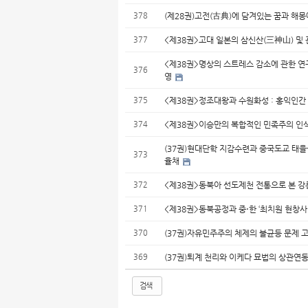
378
(제28권)고전(古典)에 담겨있는 꿈과 해
377
<제38권>고대 일본의 삼신산(三神山) 및 
<제38권>명상의 스트레스 감소에 관한 연구
376
영
375
<제38권>정조대왕과 수원화성 : 홍익인간
374
<제38권>이승만의 복합적인 민족주의 인식
(37권)현대단학 지감수련과 중국도교 태을
373
율채
372
<제38권>동북아 선도제천 전통으로 본 강
371
<제38권>동북공정과 중⋅한 ‘최치원 현창사
370
(37권)자유민주주의 체제의 불균등 문제 
369
(37권)퇴계 천리와 이케다 묘법의 상관연동
검색