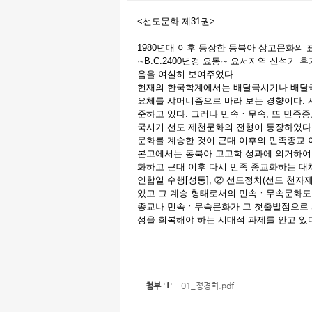
<선도문화 제31권>
1980년대 이후 등장한 동북아 상고문화의 표지인
∼B.C.2400년경 요동∼ 요서지역 신석기
음을 여실히 보여주었다.
현재의 한국학계에서는 배달국시기나 배달국
요체를 샤머니즘으로 바라 보는 경향이다. 
준하고 있다. 그러나 민속ㆍ무속, 또 민족
국시기 선도 제천문화의 전형이 등장하였다
문화를 계승한 것이 근대 이후의 민족종교 
본고에서는 동북아 고고학 성과에 의거하여
화하고 근대 이후 다시 민족 종교화하는 대
인합일 수행[성통], ② 선도정치(선도 천
았고 그 계승 형태로서의 민속ㆍ무속문화도 
종교나 민속ㆍ무속문화가 그 첫출발점으로 
성을 회복해야 하는 시대적 과제를 안고 있
첨부
'
1
'
01_정경희.pdf