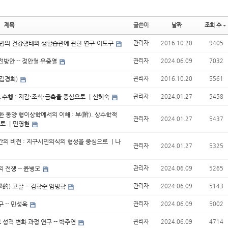
제목
글쓴이
날짜
조회 수
유법의 건강행태와 생활습관에 관한 연구-이토구
관리자
2016.10.20
9405
전방안 -- 정안철 유중열
관리자
2024.06.09
7032
(김경희)
관리자
2016.10.20
5561
도 수행 : 지감⋅조식⋅금촉을 중심으로 ｜신혜숙
관리자
2024.01.27
5458
한 동양 형이상학에서의 이해 : 부(附). 상수학적
관리자
2024.01.27
5437
으로 ｜민영현
인간의 비전 : 지구시민의식의 형성을 중심으로 ｜나
관리자
2024.01.27
5325
 전쟁 -- 윤병모
관리자
2024.06.09
5265
的) 고찰 -- 김학순 임병학
관리자
2024.06.09
5143
 -- 민성욱
관리자
2024.06.09
5002
 성격 변화 과정 연구 -- 박주연
관리자
2024.06.09
4714