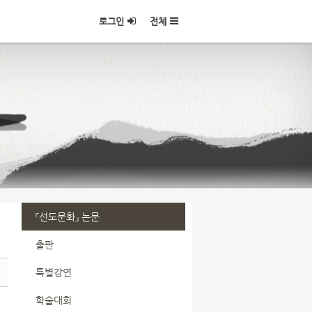
로그인
전체
『선도문화』 논문
출판
특별강연
학술대회