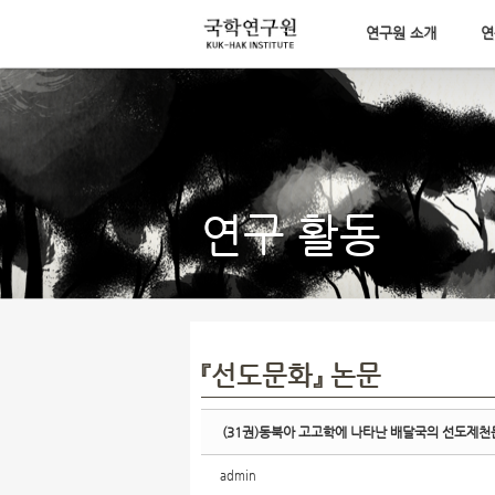
연구원 소개
연
Sketchbook5, 스케치북5
메뉴 건너뛰기
Sketchbook5, 스케치북5
연구 활동
『선도문화』 논문
(31권)동북아 고고학에 나타난 배달국의 선도제
admin