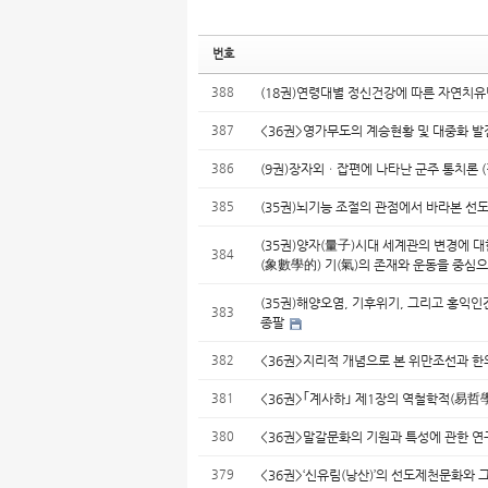
번호
388
(18권)연령대별 정신건강에 따른 자연치
387
<36권>영가무도의 계승현황 및 대중화 발
386
(9권)장자외ㆍ잡편에 나타난 군주 통치론 
385
(35권)뇌기능 조절의 관점에서 바라본 선
(35권)양자(量子)시대 세계관의 변경에 대
384
(象數學的) 기(氣)의 존재와 운동을 중심
(35권)해양오염, 기후위기, 그리고 홍익
383
종팔
382
<36권>지리적 개념으로 본 위만조선과 한의
381
<36권>｢계사하｣ 제1장의 역철학적(易哲學
380
<36권>말갈문화의 기원과 특성에 관한 연구
379
<36권>‘신유림(낭산)’의 선도제천문화와 그