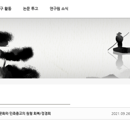
구 활동
논문 투고
연구원 소식
천문화와 민족종교의 원형 회복/정경희
2021.09.26