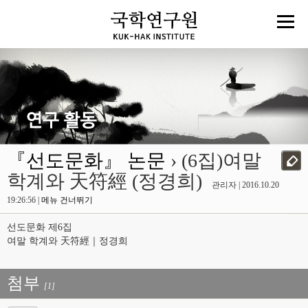
『선도문화』 논문
› (6집)여말
학계와 天符經 (정경희)
관리자 | 2016.10.20
19:26:56 |
메뉴 건너뛰기
선도문화 제6집
여말 학계와 天符經｜정경희
첨부
[1]