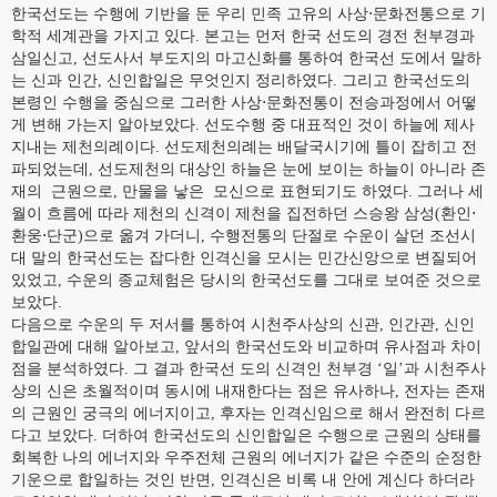
한국선도는 수행에 기반을 둔 우리 민족 고유의 사상⋅문화전통으로 기
학적 세계관을 가지고 있다. 본고는 먼저 한국 선도의 경전 천부경과
삼일신고, 선도사서 부도지의 마고신화를 통하여 한국선 도에서 말하
는 신과 인간, 신인합일은 무엇인지 정리하였다. 그리고 한국선도의
본령인 수행을 중심으로 그러한 사상⋅문화전통이 전승과정에서 어떻
게 변해 가는지 알아보았다. 선도수행 중 대표적인 것이 하늘에 제사
지내는 제천의례이다. 선도제천의례는 배달국시기에 틀이 잡히고 전
파되었는데, 선도제천의 대상인 하늘은 눈에 보이는 하늘이 아니라 존
재의 근원으로, 만물을 낳은 모신으로 표현되기도 하였다. 그러나 세
월이 흐름에 따라 제천의 신격이 제천을 집전하던 스승왕 삼성(환인⋅
환웅⋅단군)으로 옮겨 가더니, 수행전통의 단절로 수운이 살던 조선시
대 말의 한국선도는 잡다한 인격신을 모시는 민간신앙으로 변질되어
있었고, 수운의 종교체험은 당시의 한국선도를 그대로 보여준 것으로
보았다.
다음으로 수운의 두 저서를 통하여 시천주사상의 신관, 인간관, 신인
합일관에 대해 알아보고, 앞서의 한국선도와 비교하며 유사점과 차이
점을 분석하였다. 그 결과 한국선 도의 신격인 천부경 ‘일’과 시천주사
상의 신은 초월적이며 동시에 내재한다는 점은 유사하나, 전자는 존재
의 근원인 궁극의 에너지이고, 후자는 인격신임으로 해서 완전히 다르
다고 보았다. 더하여 한국선도의 신인합일은 수행으로 근원의 상태를
회복한 나의 에너지와 우주전체 근원의 에너지가 같은 수준의 순정한
기운으로 합일하는 것인 반면, 인격신은 비록 내 안에 계신다 하더라