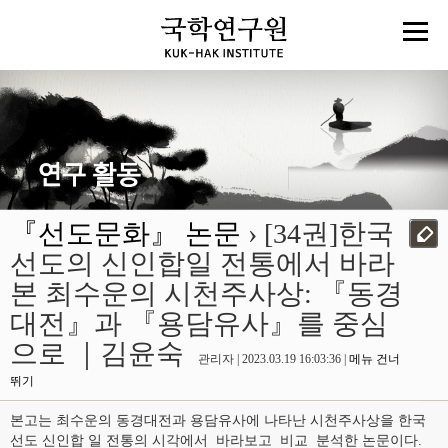
『선도문화』 논문
› [34권]한국
선도의 신인합일 전통에서 바라
본 최수운의 시천주사상: 『동경
대전』과 『용담유사』를 중심
으로 ｜김윤숙
관리자 | 2023.03.19 16:03:36 |
메뉴 건너
뛰기
본고는 최수운의 동경대전과 용담유사에 나타난 시천주사상을 한국
선도 신인합 일 전통의 시각에서 바라보고 비교 분석한 논문이다.